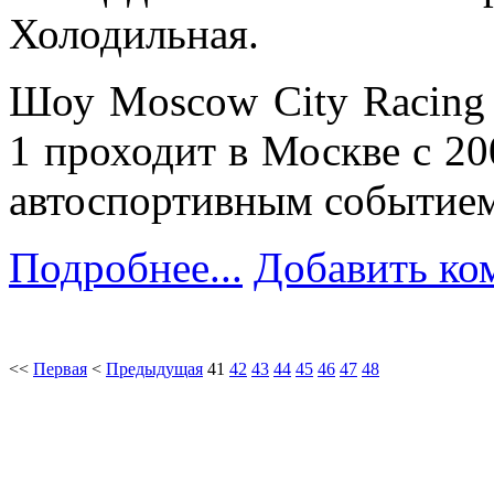
Холодильная.
Шоу Moscow City Racing
1 проходит в Москве с 20
автоспортивным событием
Подробнее...
Добавить ко
<<
Первая
<
Предыдущая
41
42
43
44
45
46
47
48