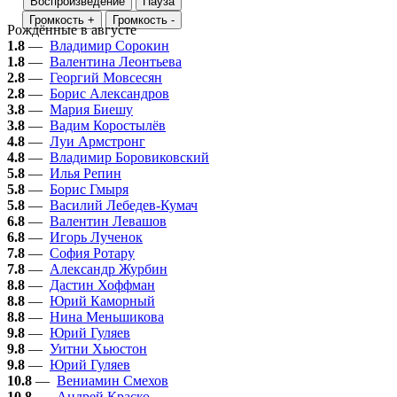
Воспроизведение
Пауза
Громкость +
Громкость -
Рождённые в августе
1.8
—
Владимир Сорокин
1.8
—
Валентина Леонтьева
2.8
—
Георгий Мовсесян
2.8
—
Борис Александров
3.8
—
Мария Биешу
3.8
—
Вадим Коростылёв
4.8
—
Луи Армстронг
4.8
—
Владимир Боровиковский
5.8
—
Илья Репин
5.8
—
Борис Гмыря
5.8
—
Василий Лебедев-Кумач
6.8
—
Валентин Левашов
6.8
—
Игорь Лученок
7.8
—
София Ротару
7.8
—
Александр Журбин
8.8
—
Дастин Хоффман
8.8
—
Юрий Каморный
8.8
—
Нина Меньшикова
9.8
—
Юрий Гуляев
9.8
—
Уитни Хьюстон
9.8
—
Юрий Гуляев
10.8
—
Вениамин Смехов
10.8
—
Андрей Краско