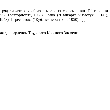
в ряд лирических образов молодых современниц. Её героини
 ("Трактористы", 1939), Глаша ("Свинарка и пастух", 1941),
948), Пересветова ("Кубанские казаки", 1950) и др.
граждена орденом Трудового Красного Знамени.