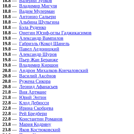
18.8
—
Валерий Зубков
18.8
—
Владимир Мигуля
18.8
—
Вадим Мулерман
18.8
—
Антонио Сальери
18.8
—
Альбина Шульгина
18.8
—
Бэла Руденко
18.8
—
Онегин Юсиф-оглы Гаджикасимов
19.8
—
Александр Вампилов
19.8
—
Габриэль (Коко) Шанель
19.8
—
Павел Аедоницкий
19.8
—
Александр Шуров
19.8
—
Пьер Жан Беранже
19.8
—
Владимир Киршон
20.8
—
Андрон Михалков-Кончаловский
20.8
—
Василий Аксёнов
20.8
—
Ружена Сикора
20.8
—
Леонид Афанасьев
21.8
—
Вия Артмане
21.8
—
Юрий Энтин
22.8
—
Клод Дебюсси
22.8
—
Ирина Скобцева
22.8
—
Рей Бредбери
22.8
—
Константин Романов
23.8
—
Мария Кодряну
23.8
—
Яков Костюковский