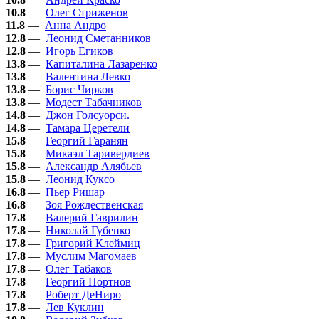
10.8
—
Олег Стриженов
11.8
—
Анна Андро
12.8
—
Леонид Сметанников
12.8
—
Игорь Егиков
13.8
—
Капиталина Лазаренко
13.8
—
Валентина Левко
13.8
—
Борис Чирков
13.8
—
Модест Табачников
14.8
—
Джон Голсуорси.
14.8
—
Тамара Церетели
15.8
—
Георгий Гаранян
15.8
—
Микаэл Таривердиев
15.8
—
Александр Алябьев
15.8
—
Леонид Куксо
16.8
—
Пьер Ришар
16.8
—
Зоя Рождественская
17.8
—
Валерий Гаврилин
17.8
—
Николай Губенко
17.8
—
Григорий Клеймиц
17.8
—
Муслим Магомаев
17.8
—
Олег Табаков
17.8
—
Георгий Портнов
17.8
—
Роберт ДеНиро
17.8
—
Лев Куклин