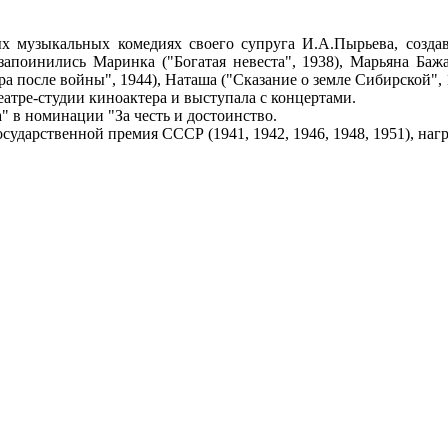
х музыкальных комедиях своего супруга И.А.Пырьева, созда
апоинились Маринка ("Богатая невеста", 1938), Марьяна Бажан
ра после войны", 1944), Наташа ("Сказание о земле Сибирской", 1
Театре-студии киноактера и выступала с концертами.
а" в номинации "За честь и достоинство.
сударственной премия СССР (1941, 1942, 1946, 1948, 1951), на