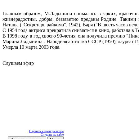
Главным образом, М.Ладынина снималась в ярких, красочны
жизнерадостны, добры, беззаветно преданы Родине. Такими з
Наташа ("Секретарь райкома", 1942), Варя ("В шесть часов вече
С 1954 года актриса прекратила сниматься в кино, работала в 
В 1998 году, в год своего 90-летия, она получила премию "Ник
Марина Ладынина - Народная артистка СССР (1950), лауреат Го
Умерла 10 марта 2003 года.
Слушаем эфир
Слушать в проигрывателе
Слушать на сайте