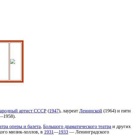
ародный артист СССР
(
1947
), лауреат
Ленинской
(1964) и пяти
—1958).
тра оперы и балета
,
Большого драматического театра
и других
ого мюзик-холлов, в
1931
—
1933
— Ленинградского