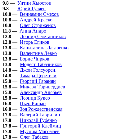
9.8
—
Уитни Хьюстон
9.8
—
Юрий Гуляев
10.8
—
Вениамин Смехов
10.8
—
Андрей Краско
10.8
—
Олег Стриженов
11.8
—
Анна Андро
12.8
—
Леонид Сметанников
12.8
—
Игорь Егиков
13.8
—
Капиталина Лазаренко
13.8
—
Валентина Левко
13.8
—
Борис Чирков
13.8
—
Модест Табачников
14.8
—
Джон Голсуорси.
14.8
—
Тамара Церетели
15.8
—
Георгий Гаранян
15.8
—
Микаэл Таривердиев
15.8
—
Александр Алябьев
15.8
—
Леонид Куксо
16.8
—
Пьер Ришар
16.8
—
Зоя Рождественская
17.8
—
Валерий Гаврилин
17.8
—
Николай Губенко
17.8
—
Григорий Клеймиц
17.8
—
Муслим Магомаев
17.8
—
Олег Табаков