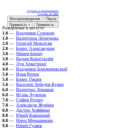
Слушать в проигрывателе
Слушать на сайте
Воспроизведение
Пауза
Громкость +
Громкость -
Рождённые в августе
1.8
—
Владимир Сорокин
1.8
—
Валентина Леонтьева
2.8
—
Георгий Мовсесян
2.8
—
Борис Александров
3.8
—
Мария Биешу
3.8
—
Вадим Коростылёв
4.8
—
Луи Армстронг
4.8
—
Владимир Боровиковский
5.8
—
Илья Репин
5.8
—
Борис Гмыря
5.8
—
Василий Лебедев-Кумач
6.8
—
Валентин Левашов
6.8
—
Игорь Лученок
7.8
—
София Ротару
7.8
—
Александр Журбин
8.8
—
Дастин Хоффман
8.8
—
Юрий Каморный
8.8
—
Нина Меньшикова
9.8
—
Юрий Гуляев