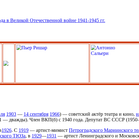
ля
1903
—
14 сентября
1966
) — советский актёр театра и кино,
н
951 — дважды). Член ВКП(б) с 1940 года. Депутат ВС СССР (1950
в
1926
. С
1919
— артист-мимист
Петроградского Мариинского теа
ского ТЮЗа
, в
1929
—
1931
— артист Ленинградского и Московск