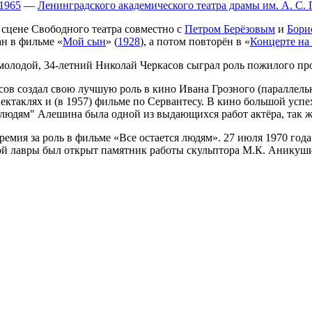
1965
—
Ленинградского академического театра драмы им. А. С.
 сцене Свободного театра совместно с
Петром Берёзовым
и
Бори
н в фильме «
Мой сын
» (
1928
), а потом повторён в «
Концерте на
молодой, 34-летний Николай Черкасов сыграл роль пожилого пр
ов создал свою лучшую роль в кино Ивана Грозного (параллель
ктаклях и (в 1957) фильме по Сервантесу. В кино большой успех
я людям" Алешина была одной из выдающихся работ актёра, так же
мия за роль в фильме «Все остается людям». 27 июля 1970 года
кой лавры был открыт памятник работы скульптора М.К. Аникуш