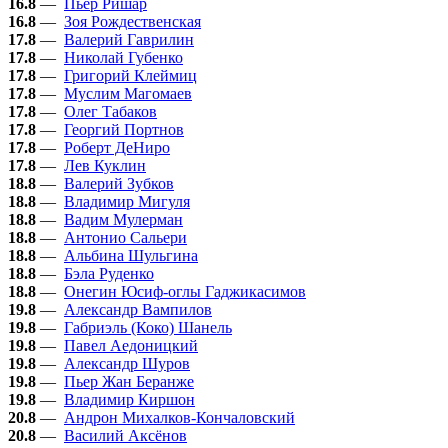
16.8
—
Пьер Ришар
16.8
—
Зоя Рождественская
17.8
—
Валерий Гаврилин
17.8
—
Николай Губенко
17.8
—
Григорий Клеймиц
17.8
—
Муслим Магомаев
17.8
—
Олег Табаков
17.8
—
Георгий Портнов
17.8
—
Роберт ДеНиро
17.8
—
Лев Куклин
18.8
—
Валерий Зубков
18.8
—
Владимир Мигуля
18.8
—
Вадим Мулерман
18.8
—
Антонио Сальери
18.8
—
Альбина Шульгина
18.8
—
Бэла Руденко
18.8
—
Онегин Юсиф-оглы Гаджикасимов
19.8
—
Александр Вампилов
19.8
—
Габриэль (Коко) Шанель
19.8
—
Павел Аедоницкий
19.8
—
Александр Шуров
19.8
—
Пьер Жан Беранже
19.8
—
Владимир Киршон
20.8
—
Андрон Михалков-Кончаловский
20.8
—
Василий Аксёнов