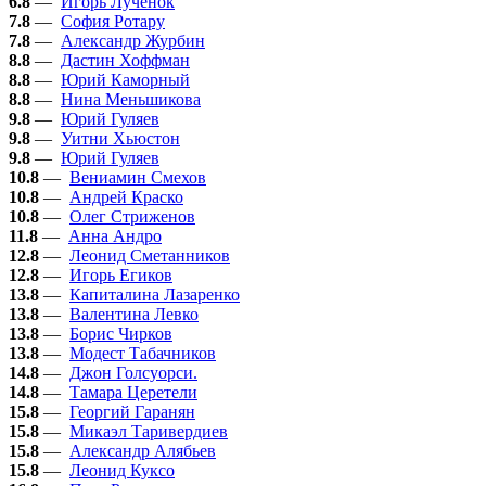
6.8
—
Игорь Лученок
7.8
—
София Ротару
7.8
—
Александр Журбин
8.8
—
Дастин Хоффман
8.8
—
Юрий Каморный
8.8
—
Нина Меньшикова
9.8
—
Юрий Гуляев
9.8
—
Уитни Хьюстон
9.8
—
Юрий Гуляев
10.8
—
Вениамин Смехов
10.8
—
Андрей Краско
10.8
—
Олег Стриженов
11.8
—
Анна Андро
12.8
—
Леонид Сметанников
12.8
—
Игорь Егиков
13.8
—
Капиталина Лазаренко
13.8
—
Валентина Левко
13.8
—
Борис Чирков
13.8
—
Модест Табачников
14.8
—
Джон Голсуорси.
14.8
—
Тамара Церетели
15.8
—
Георгий Гаранян
15.8
—
Микаэл Таривердиев
15.8
—
Александр Алябьев
15.8
—
Леонид Куксо