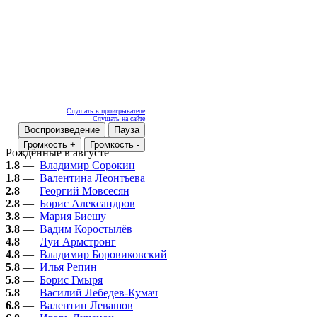
Слушать в проигрывателе
Слушать на сайте
Воспроизведение
Пауза
Громкость +
Громкость -
Рождённые в августе
1.8
—
Владимир Сорокин
1.8
—
Валентина Леонтьева
2.8
—
Георгий Мовсесян
2.8
—
Борис Александров
3.8
—
Мария Биешу
3.8
—
Вадим Коростылёв
4.8
—
Луи Армстронг
4.8
—
Владимир Боровиковский
5.8
—
Илья Репин
5.8
—
Борис Гмыря
5.8
—
Василий Лебедев-Кумач
6.8
—
Валентин Левашов