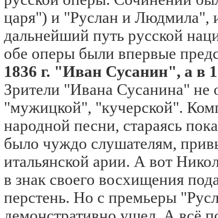
царя") и "Руслан и Людмила",
дальнейший путь русской наци
обе оперы были впервые пр
1836 г. "Иван Сусанин", а в 
Зрители "Ивана Сусанина" не 
"мужицкой", "кучерской". Ком
народной песни, стараясь пока
было чуждо слушателям, прив
итальянской арии. А вот Никол
в знак своего восхищения под
перстень. Но с премьеры "Рус
демонстративно ушел. А всё п