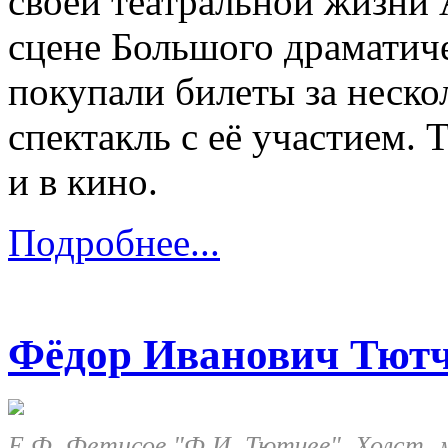
своей театральной жизни
сцене Большого драматиче
покупали билеты за неско
спектакль с её участием. 
и в кино.
Подробнее...
Фёдор Иванович Тют
Е.Ф. Фетисов "Ф.И. Тютчев". Холст, м