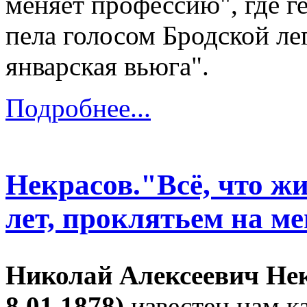
меняет профессию", где г
пела голосом Бродской л
январская вьюга".
Подробнее...
Некрасов."Всё, что ж
лет, проклятьем на м
Николай Алексеевич Некр
8.01.1878)
известен нам к