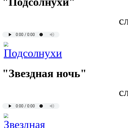
"Подсолнухи"
с
"Звездная ночь"
с