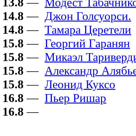
13.8
—
Модест Табачник
14.8
—
Джон Голсуорси.
14.8
—
Тамара Церетели
15.8
—
Георгий Гаранян
15.8
—
Микаэл Тариверд
15.8
—
Александр Алябь
15.8
—
Леонид Куксо
16.8
—
Пьер Ришар
16.8
—