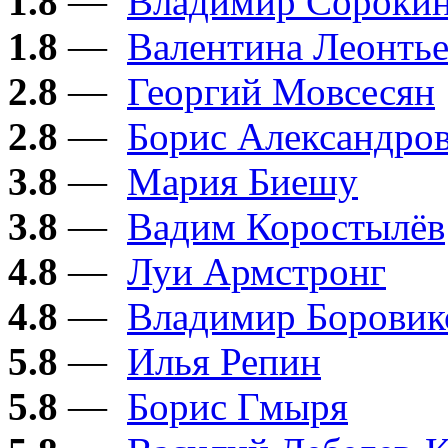
1.8
—
Владимир Сороки
1.8
—
Валентина Леонтье
2.8
—
Георгий Мовсесян
2.8
—
Борис Александро
3.8
—
Мария Биешу
3.8
—
Вадим Коростылёв
4.8
—
Луи Армстронг
4.8
—
Владимир Боровик
5.8
—
Илья Репин
5.8
—
Борис Гмыря