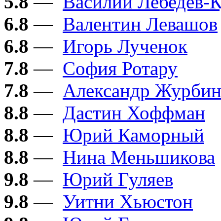
5.8
—
Василий Лебедев-
6.8
—
Валентин Левашов
6.8
—
Игорь Лученок
7.8
—
София Ротару
7.8
—
Александр Журби
8.8
—
Дастин Хоффман
8.8
—
Юрий Каморный
8.8
—
Нина Меньшикова
9.8
—
Юрий Гуляев
9.8
—
Уитни Хьюстон