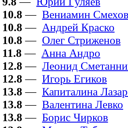
9.8
—
Юрий Гуляев
10.8
—
Вениамин Смехо
10.8
—
Андрей Краско
10.8
—
Олег Стриженов
11.8
—
Анна Андро
12.8
—
Леонид Сметанни
12.8
—
Игорь Егиков
13.8
—
Капиталина Лазар
13.8
—
Валентина Левко
13.8
—
Борис Чирков