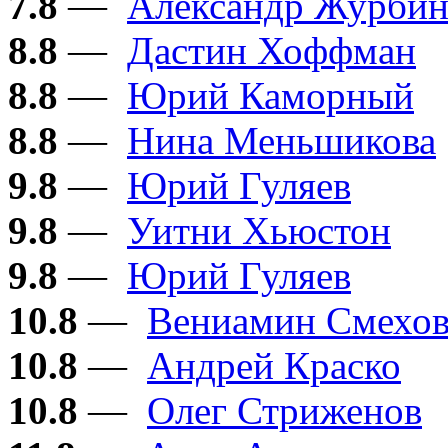
7.8
—
Александр Журби
8.8
—
Дастин Хоффман
8.8
—
Юрий Каморный
8.8
—
Нина Меньшикова
9.8
—
Юрий Гуляев
9.8
—
Уитни Хьюстон
9.8
—
Юрий Гуляев
10.8
—
Вениамин Смехо
10.8
—
Андрей Краско
10.8
—
Олег Стриженов