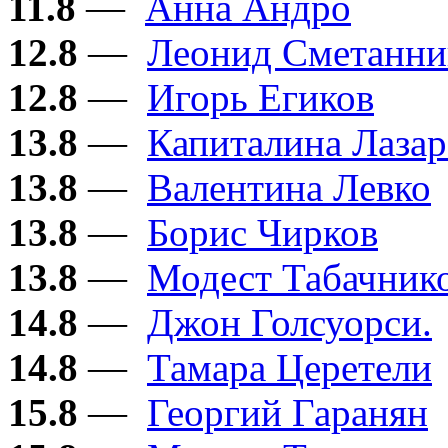
11.8
—
Анна Андро
12.8
—
Леонид Сметанни
12.8
—
Игорь Егиков
13.8
—
Капиталина Лазар
13.8
—
Валентина Левко
13.8
—
Борис Чирков
13.8
—
Модест Табачник
14.8
—
Джон Голсуорси.
14.8
—
Тамара Церетели
15.8
—
Георгий Гаранян