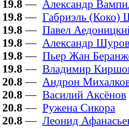
19.8
—
Александр Вампи
19.8
—
Габриэль (Коко) 
19.8
—
Павел Аедоницки
19.8
—
Александр Шуро
19.8
—
Пьер Жан Беранж
19.8
—
Владимир Киршо
20.8
—
Андрон Михалков
20.8
—
Василий Аксёнов
20.8
—
Ружена Сикора
20.8
—
Леонид Афанасье