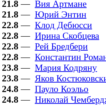
21.8
—
Вия Артмане
21.8
—
Юрий Энтин
22.8
—
Клод Дебюсси
22.8
—
Ирина Скобцева
22.8
—
Рей Бредбери
22.8
—
Константин Рома
23.8
—
Мария Кодряну
23.8
—
Яков Костюковск
24.8
—
Пауло Коэльо
24.8
—
Николай Чембер