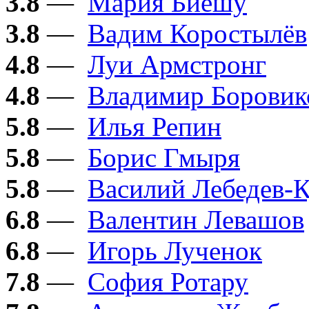
3.8
—
Мария Биешу
3.8
—
Вадим Коростылёв
4.8
—
Луи Армстронг
4.8
—
Владимир Боровик
5.8
—
Илья Репин
5.8
—
Борис Гмыря
5.8
—
Василий Лебедев-
6.8
—
Валентин Левашов
6.8
—
Игорь Лученок
7.8
—
София Ротару