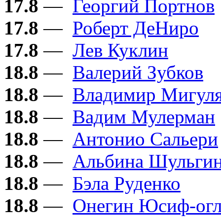
17.8
—
Георгий Портнов
17.8
—
Роберт ДеНиро
17.8
—
Лев Куклин
18.8
—
Валерий Зубков
18.8
—
Владимир Мигул
18.8
—
Вадим Мулерман
18.8
—
Антонио Сальери
18.8
—
Альбина Шульги
18.8
—
Бэла Руденко
18.8
—
Онегин Юсиф-ог