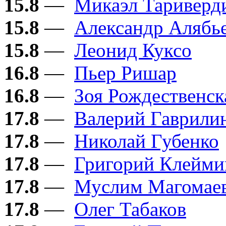
15.8
—
Микаэл Тариверд
15.8
—
Александр Алябь
15.8
—
Леонид Куксо
16.8
—
Пьер Ришар
16.8
—
Зоя Рождественск
17.8
—
Валерий Гаврили
17.8
—
Николай Губенко
17.8
—
Григорий Клейми
17.8
—
Муслим Магомае
17.8
—
Олег Табаков