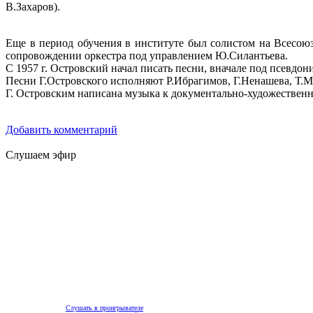
В.Захаров).
Еще в период обучения в институте был солистом на Всесою
сопровождении оркестра под управлением Ю.Силантьева.
С 1957 г. Островский начал писать песни, вначале под псевдо
Песни Г.Островского исполняют Р.Ибрагимов, Г.Ненашева, Т.Ми
Г. Островским написана музыка к документально-художественн
Добавить комментарий
Слушаем эфир
Слушать в проигрывателе