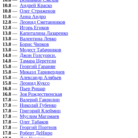
10.8
—
Андрей Краско
10.8
—
Олег Стриженов
11.8
—
Анна Андро
12.8
—
Леонид Сметанников
12.8
—
Игорь Егиков
13.8
—
Капиталина Лазаренко
13.8
—
Валентина Левко
13.8
—
Борис Чирков
13.8
—
Модест Табачников
14.8
—
Джон Голсуорси.
14.8
—
Тамара Церетели
15.8
—
Георгий Гаранян
15.8
—
Микаэл Таривердиев
15.8
—
Александр Алябьев
15.8
—
Леонид Куксо
16.8
—
Пьер Ришар
16.8
—
Зоя Рождественская
17.8
—
Валерий Гаврилин
17.8
—
Николай Губенко
17.8
—
Григорий Клеймиц
17.8
—
Муслим Магомаев
17.8
—
Олег Табаков
17.8
—
Георгий Портнов
17.8
—
Роберт ДеНиро