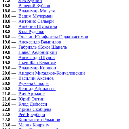
17.8
—
Лев Куклин
18.8
—
Валерий Зубков
18.8
—
Владимир Мигуля
18.8
—
Вадим Мулерман
18.8
—
Антонио Сальери
18.8
—
Альбина Шульгина
18.8
—
Бэла Руденко
18.8
—
Онегин Юсиф-оглы Гаджикасимов
19.8
—
Александр Вампилов
19.8
—
Габриэль (Коко) Шанель
19.8
—
Павел Аедоницкий
19.8
—
Александр Шуров
19.8
—
Пьер Жан Беранже
19.8
—
Владимир Киршон
20.8
—
Андрон Михалков-Кончаловский
20.8
—
Василий Аксёнов
20.8
—
Ружена Сикора
20.8
—
Леонид Афанасьев
21.8
—
Вия Артмане
21.8
—
Юрий Энтин
22.8
—
Клод Дебюсси
22.8
—
Ирина Скобцева
22.8
—
Рей Бредбери
22.8
—
Константин Романов
23.8
—
Мария Кодряну