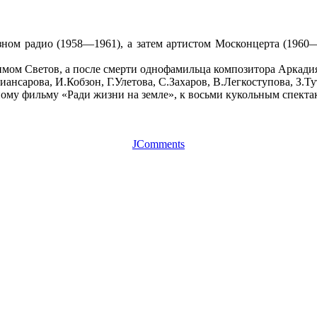
зном радио (1958—1961), а затем артистом Москонцерта (1960—
нимом Светов, а после смерти однофамильца композитора Аркади
ансарова, И.Кобзон, Г.Улетова, С.Захаров, В.Легкоступова, З.Т
ому фильму «Ради жизни на земле», к восьми кукольным спекта
JComments