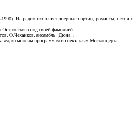
1990). На радио исполнял оперные партии, романсы, песни в
я Островского под своей фамилией.
утов, Ф.Чеханков, ансамбль "Дюна".
клям, ко многим программам и спектаклям Москонцерта.