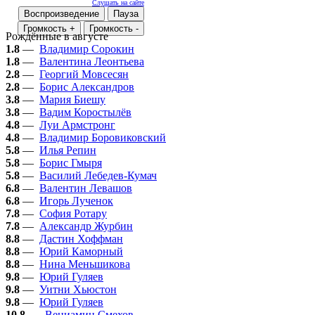
Слушать на сайте
Воспроизведение
Пауза
Громкость +
Громкость -
Рождённые в августе
1.8
—
Владимир Сорокин
1.8
—
Валентина Леонтьева
2.8
—
Георгий Мовсесян
2.8
—
Борис Александров
3.8
—
Мария Биешу
3.8
—
Вадим Коростылёв
4.8
—
Луи Армстронг
4.8
—
Владимир Боровиковский
5.8
—
Илья Репин
5.8
—
Борис Гмыря
5.8
—
Василий Лебедев-Кумач
6.8
—
Валентин Левашов
6.8
—
Игорь Лученок
7.8
—
София Ротару
7.8
—
Александр Журбин
8.8
—
Дастин Хоффман
8.8
—
Юрий Каморный
8.8
—
Нина Меньшикова
9.8
—
Юрий Гуляев
9.8
—
Уитни Хьюстон
9.8
—
Юрий Гуляев
10.8
—
Вениамин Смехов