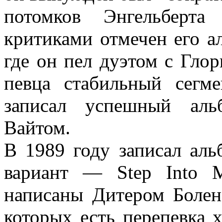
потомков Энгельберта
критиками отмечен его а
где он пел дуэтом с Глор
певца стабильный сегм
записал успешный ал
Вайтом.
В 1989 году записал аль
вариант — Step Into M
написаны Дитером Болено
которых есть перепевка х