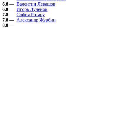
6.8
—
Валентин Левашов
6.8
—
Игорь Лученок
7.8
—
София Ротару
7.8
—
Александр Журбин
8.8
—