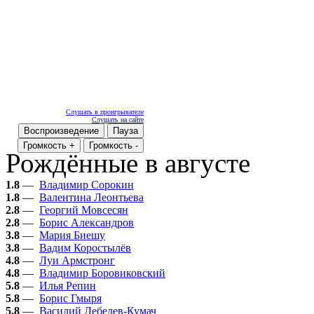
Слушать в проигрывателе
Слушать на сайте
Воспроизведение
Пауза
Громкость +
Громкость -
Рождённые в августе
1.8
—
Владимир Сорокин
1.8
—
Валентина Леонтьева
2.8
—
Георгий Мовсесян
2.8
—
Борис Александров
3.8
—
Мария Биешу
3.8
—
Вадим Коростылёв
4.8
—
Луи Армстронг
4.8
—
Владимир Боровиковский
5.8
—
Илья Репин
5.8
—
Борис Гмыря
5.8
—
Василий Лебедев-Кумач