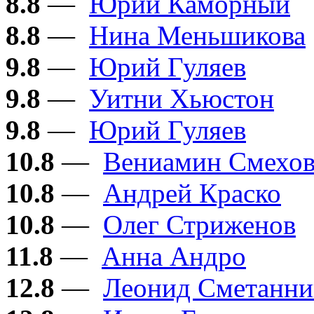
8.8
—
Юрий Каморный
8.8
—
Нина Меньшикова
9.8
—
Юрий Гуляев
9.8
—
Уитни Хьюстон
9.8
—
Юрий Гуляев
10.8
—
Вениамин Смехо
10.8
—
Андрей Краско
10.8
—
Олег Стриженов
11.8
—
Анна Андро
12.8
—
Леонид Сметанни