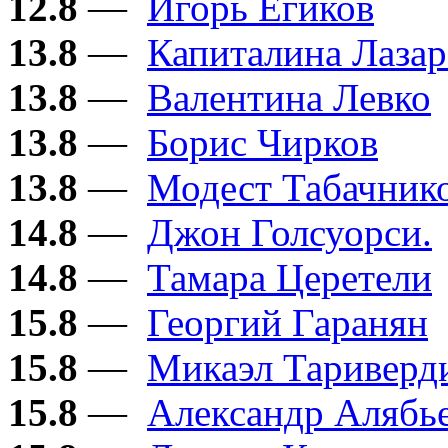
12.8
—
Игорь Егиков
13.8
—
Капиталина Лазар
13.8
—
Валентина Левко
13.8
—
Борис Чирков
13.8
—
Модест Табачник
14.8
—
Джон Голсуорси.
14.8
—
Тамара Церетели
15.8
—
Георгий Гаранян
15.8
—
Микаэл Тариверд
15.8
—
Александр Алябь