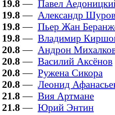
19.8
—
Павел Аедоницки
19.8
—
Александр Шуро
19.8
—
Пьер Жан Беранж
19.8
—
Владимир Киршо
20.8
—
Андрон Михалков
20.8
—
Василий Аксёнов
20.8
—
Ружена Сикора
20.8
—
Леонид Афанасье
21.8
—
Вия Артмане
21.8
—
Юрий Энтин