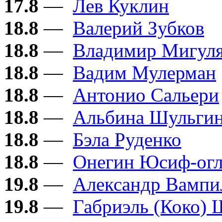
17.8
—
Лев Куклин
18.8
—
Валерий Зубков
18.8
—
Владимир Мигул
18.8
—
Вадим Мулерман
18.8
—
Антонио Сальери
18.8
—
Альбина Шульги
18.8
—
Бэла Руденко
18.8
—
Онегин Юсиф-ог
19.8
—
Александр Вампи
19.8
—
Габриэль (Коко) 