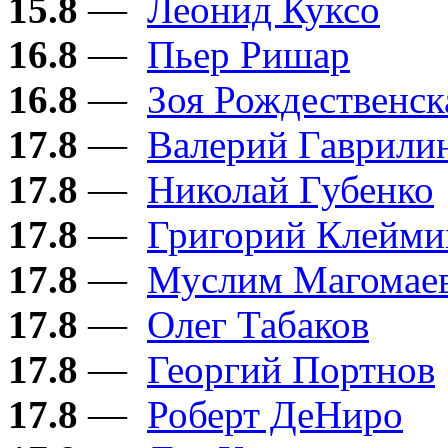
15.8
—
Леонид Куксо
16.8
—
Пьер Ришар
16.8
—
Зоя Рождественск
17.8
—
Валерий Гаврили
17.8
—
Николай Губенко
17.8
—
Григорий Клейми
17.8
—
Муслим Магомае
17.8
—
Олег Табаков
17.8
—
Георгий Портнов
17.8
—
Роберт ДеНиро