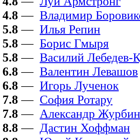
4.8
—
Луи Армстронг
4.8
—
Владимир Боровик
5.8
—
Илья Репин
5.8
—
Борис Гмыря
5.8
—
Василий Лебедев-
6.8
—
Валентин Левашов
6.8
—
Игорь Лученок
7.8
—
София Ротару
7.8
—
Александр Журби
8.8
—
Дастин Хоффман