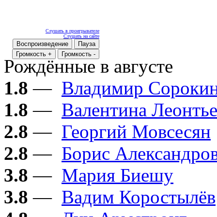
Слушать в проигрывателе
Слушать на сайте
Воспроизведение
Пауза
Громкость +
Громкость -
Рождённые в августе
1.8
—
Владимир Сороки
1.8
—
Валентина Леонтье
2.8
—
Георгий Мовсесян
2.8
—
Борис Александро
3.8
—
Мария Биешу
3.8
—
Вадим Коростылёв