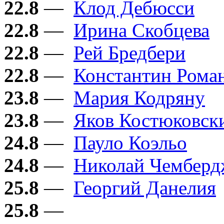
22.8
—
Клод Дебюсси
22.8
—
Ирина Скобцева
22.8
—
Рей Бредбери
22.8
—
Константин Рома
23.8
—
Мария Кодряну
23.8
—
Яков Костюковск
24.8
—
Пауло Коэльо
24.8
—
Николай Чембер
25.8
—
Георгий Данелия
25.8
—