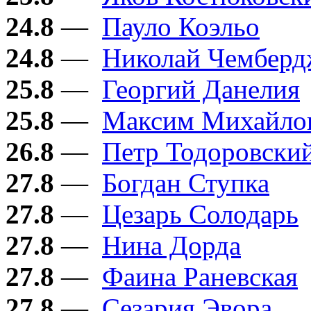
24.8
—
Пауло Коэльо
24.8
—
Николай Чембер
25.8
—
Георгий Данелия
25.8
—
Максим Михайло
26.8
—
Петр Тодоровски
27.8
—
Богдан Ступка
27.8
—
Цезарь Солодарь
27.8
—
Нина Дорда
27.8
—
Фаина Раневская
27.8
—
Сезария Эвора