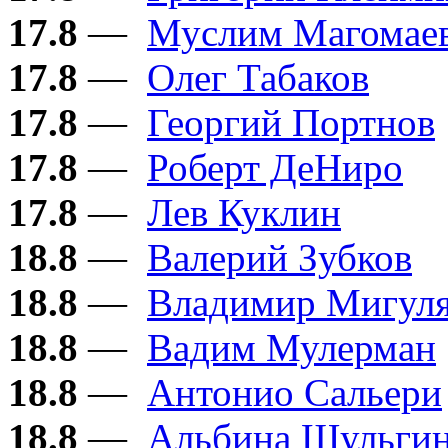
17.8
—
Муслим Магомае
17.8
—
Олег Табаков
17.8
—
Георгий Портнов
17.8
—
Роберт ДеНиро
17.8
—
Лев Куклин
18.8
—
Валерий Зубков
18.8
—
Владимир Мигул
18.8
—
Вадим Мулерман
18.8
—
Антонио Сальери
18.8
—
Альбина Шульги