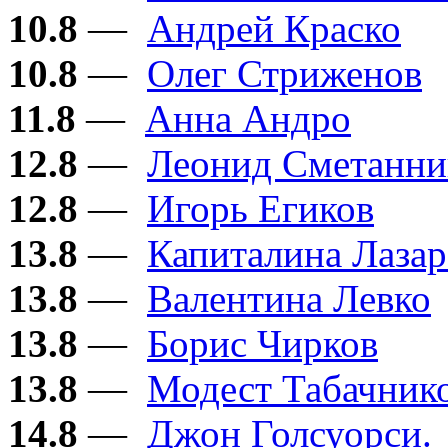
10.8
—
Андрей Краско
10.8
—
Олег Стриженов
11.8
—
Анна Андро
12.8
—
Леонид Сметанни
12.8
—
Игорь Егиков
13.8
—
Капиталина Лазар
13.8
—
Валентина Левко
13.8
—
Борис Чирков
13.8
—
Модест Табачник
14.8
—
Джон Голсуорси.