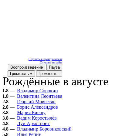
Слушать в проигрывателе
Слушать на сайте
Воспроизведение
Пауза
Громкость +
Громкость -
Рождённые в августе
1.8
—
Владимир Сорокин
1.8
—
Валентина Леонтьева
2.8
—
Георгий Мовсесян
2.8
—
Борис Александров
3.8
—
Мария Биешу
3.8
—
Вадим Коростылёв
4.8
—
Луи Армстронг
4.8
—
Владимир Боровиковский
5.8
—
Илья Репин