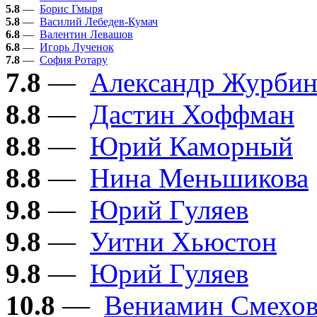
5.8
—
Борис Гмыря
5.8
—
Василий Лебедев-Кумач
6.8
—
Валентин Левашов
6.8
—
Игорь Лученок
7.8
—
София Ротару
7.8
—
Александр Журби
8.8
—
Дастин Хоффман
8.8
—
Юрий Каморный
8.8
—
Нина Меньшикова
9.8
—
Юрий Гуляев
9.8
—
Уитни Хьюстон
9.8
—
Юрий Гуляев
10.8
—
Вениамин Смехо