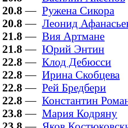
20.8
—
Ружена Сикора
20.8
—
Леонид Афанасье
21.8
—
Вия Артмане
21.8
—
Юрий Энтин
22.8
—
Клод Дебюсси
22.8
—
Ирина Скобцева
22.8
—
Рей Бредбери
22.8
—
Константин Рома
23.8
—
Мария Кодряну
23.8
—
Яков Костюковск