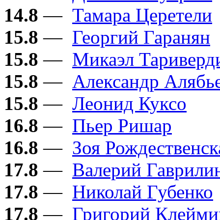
14.8
—
Тамара Церетели
15.8
—
Георгий Гаранян
15.8
—
Микаэл Тариверд
15.8
—
Александр Алябь
15.8
—
Леонид Куксо
16.8
—
Пьер Ришар
16.8
—
Зоя Рождественск
17.8
—
Валерий Гаврили
17.8
—
Николай Губенко
17.8
—
Григорий Клейми