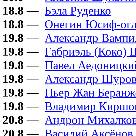
18.8
—
Бэла Руденко
18.8
—
Онегин Юсиф-ог
19.8
—
Александр Вампи
19.8
—
Габриэль (Коко) 
19.8
—
Павел Аедоницки
19.8
—
Александр Шуро
19.8
—
Пьер Жан Беранж
19.8
—
Владимир Киршо
20.8
—
Андрон Михалков
20.8
—
Василий Аксёнов