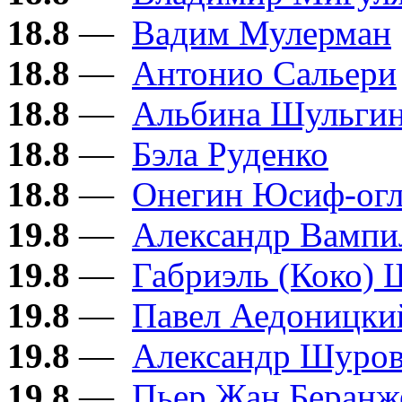
18.8
—
Вадим Мулерман
18.8
—
Антонио Сальери
18.8
—
Альбина Шульги
18.8
—
Бэла Руденко
18.8
—
Онегин Юсиф-ог
19.8
—
Александр Вампи
19.8
—
Габриэль (Коко) 
19.8
—
Павел Аедоницки
19.8
—
Александр Шуро
19.8
—
Пьер Жан Беранж