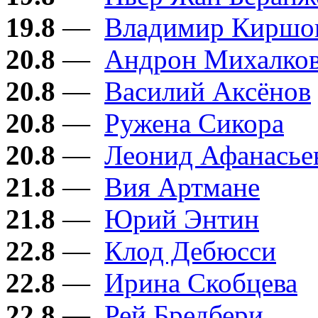
19.8
—
Владимир Киршо
20.8
—
Андрон Михалков
20.8
—
Василий Аксёнов
20.8
—
Ружена Сикора
20.8
—
Леонид Афанасье
21.8
—
Вия Артмане
21.8
—
Юрий Энтин
22.8
—
Клод Дебюсси
22.8
—
Ирина Скобцева
22.8
—
Рей Бредбери