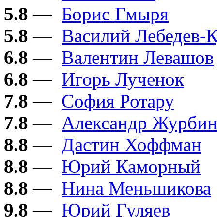
5.8
—
Борис Гмыря
5.8
—
Василий Лебедев-
6.8
—
Валентин Левашов
6.8
—
Игорь Лученок
7.8
—
София Ротару
7.8
—
Александр Журби
8.8
—
Дастин Хоффман
8.8
—
Юрий Каморный
8.8
—
Нина Меньшикова
9.8
—
Юрий Гуляев