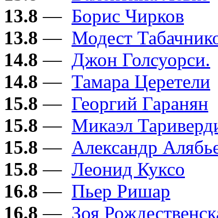
13.8
—
Борис Чирков
13.8
—
Модест Табачник
14.8
—
Джон Голсуорси.
14.8
—
Тамара Церетели
15.8
—
Георгий Гаранян
15.8
—
Микаэл Тариверд
15.8
—
Александр Алябь
15.8
—
Леонид Куксо
16.8
—
Пьер Ришар
16.8
—
Зоя Рождественск