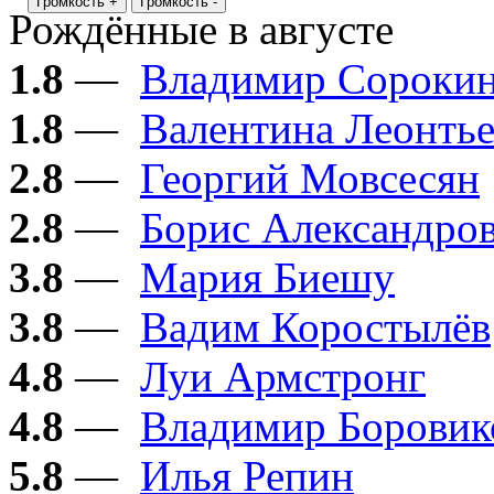
Громкость +
Громкость -
Рождённые в августе
1.8
—
Владимир Сороки
1.8
—
Валентина Леонтье
2.8
—
Георгий Мовсесян
2.8
—
Борис Александро
3.8
—
Мария Биешу
3.8
—
Вадим Коростылёв
4.8
—
Луи Армстронг
4.8
—
Владимир Боровик
5.8
—
Илья Репин