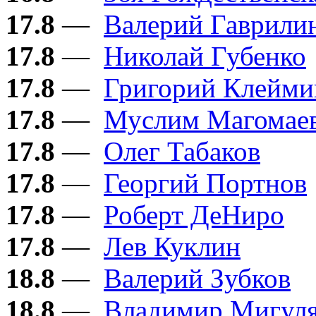
17.8
—
Валерий Гаврили
17.8
—
Николай Губенко
17.8
—
Григорий Клейми
17.8
—
Муслим Магомае
17.8
—
Олег Табаков
17.8
—
Георгий Портнов
17.8
—
Роберт ДеНиро
17.8
—
Лев Куклин
18.8
—
Валерий Зубков
18.8
—
Владимир Мигул