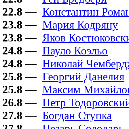
22.8
—
Константин Рома
23.8
—
Мария Кодряну
23.8
—
Яков Костюковск
24.8
—
Пауло Коэльо
24.8
—
Николай Чембер
25.8
—
Георгий Данелия
25.8
—
Максим Михайло
26.8
—
Петр Тодоровски
27.8
—
Богдан Ступка
27.8
—
Цезарь Солодарь