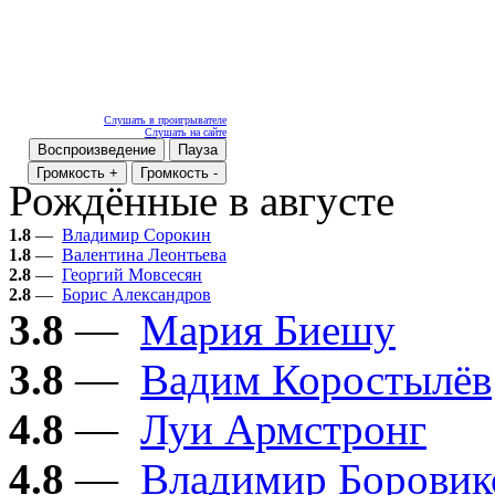
Слушать в проигрывателе
Слушать на сайте
Воспроизведение
Пауза
Громкость +
Громкость -
Рождённые в августе
1.8
—
Владимир Сорокин
1.8
—
Валентина Леонтьева
2.8
—
Георгий Мовсесян
2.8
—
Борис Александров
3.8
—
Мария Биешу
3.8
—
Вадим Коростылёв
4.8
—
Луи Армстронг
4.8
—
Владимир Боровик