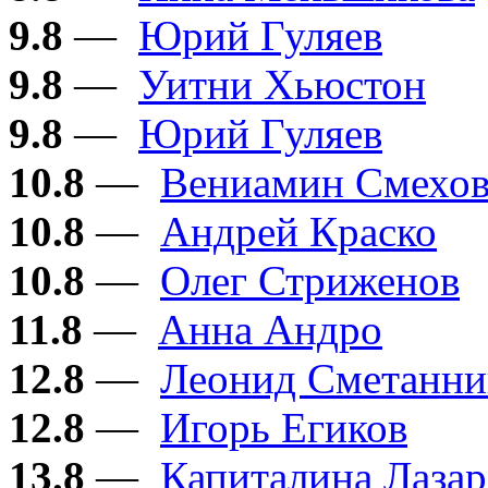
9.8
—
Юрий Гуляев
9.8
—
Уитни Хьюстон
9.8
—
Юрий Гуляев
10.8
—
Вениамин Смехо
10.8
—
Андрей Краско
10.8
—
Олег Стриженов
11.8
—
Анна Андро
12.8
—
Леонид Сметанни
12.8
—
Игорь Егиков
13.8
—
Капиталина Лазар