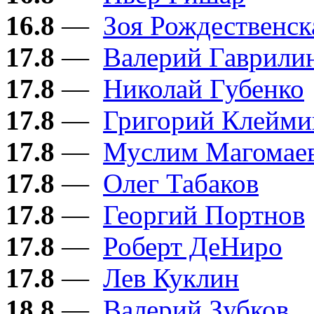
16.8
—
Зоя Рождественск
17.8
—
Валерий Гаврили
17.8
—
Николай Губенко
17.8
—
Григорий Клейми
17.8
—
Муслим Магомае
17.8
—
Олег Табаков
17.8
—
Георгий Портнов
17.8
—
Роберт ДеНиро
17.8
—
Лев Куклин
18.8
—
Валерий Зубков