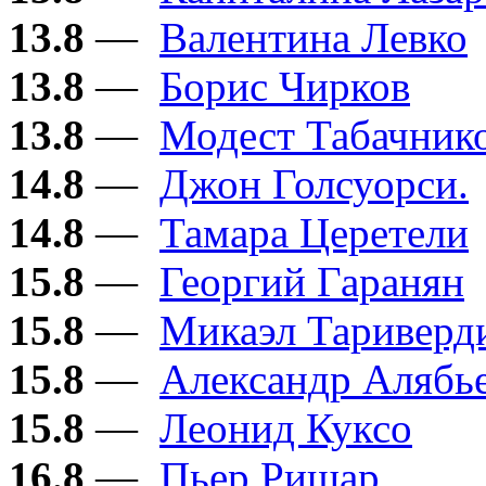
13.8
—
Валентина Левко
13.8
—
Борис Чирков
13.8
—
Модест Табачник
14.8
—
Джон Голсуорси.
14.8
—
Тамара Церетели
15.8
—
Георгий Гаранян
15.8
—
Микаэл Тариверд
15.8
—
Александр Алябь
15.8
—
Леонид Куксо
16.8
—
Пьер Ришар