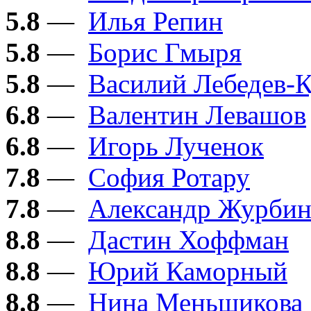
5.8
—
Илья Репин
5.8
—
Борис Гмыря
5.8
—
Василий Лебедев-
6.8
—
Валентин Левашов
6.8
—
Игорь Лученок
7.8
—
София Ротару
7.8
—
Александр Журби
8.8
—
Дастин Хоффман
8.8
—
Юрий Каморный
8.8
—
Нина Меньшикова