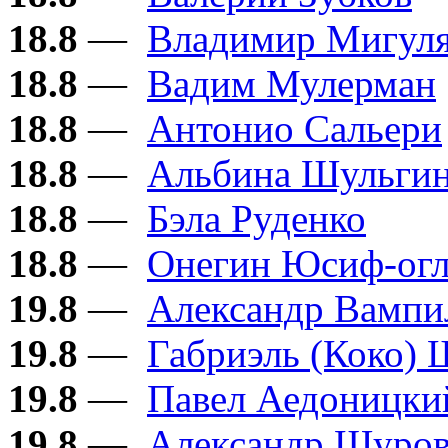
18.8
—
Владимир Мигул
18.8
—
Вадим Мулерман
18.8
—
Антонио Сальери
18.8
—
Альбина Шульги
18.8
—
Бэла Руденко
18.8
—
Онегин Юсиф-ог
19.8
—
Александр Вампи
19.8
—
Габриэль (Коко) 
19.8
—
Павел Аедоницки
19.8
—
Александр Шуро