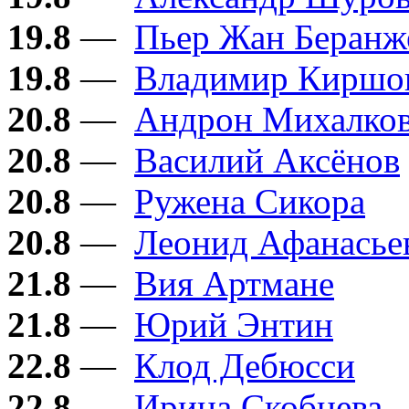
19.8
—
Пьер Жан Беранж
19.8
—
Владимир Киршо
20.8
—
Андрон Михалков
20.8
—
Василий Аксёнов
20.8
—
Ружена Сикора
20.8
—
Леонид Афанасье
21.8
—
Вия Артмане
21.8
—
Юрий Энтин
22.8
—
Клод Дебюсси
22.8
—
Ирина Скобцева