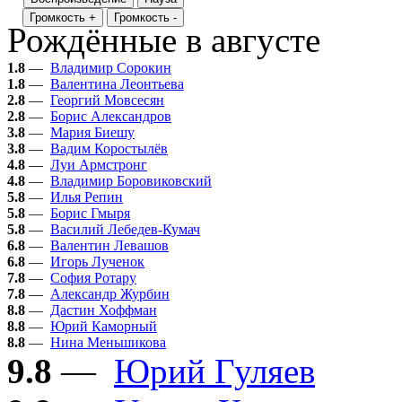
Громкость +
Громкость -
Рождённые в августе
1.8
—
Владимир Сорокин
1.8
—
Валентина Леонтьева
2.8
—
Георгий Мовсесян
2.8
—
Борис Александров
3.8
—
Мария Биешу
3.8
—
Вадим Коростылёв
4.8
—
Луи Армстронг
4.8
—
Владимир Боровиковский
5.8
—
Илья Репин
5.8
—
Борис Гмыря
5.8
—
Василий Лебедев-Кумач
6.8
—
Валентин Левашов
6.8
—
Игорь Лученок
7.8
—
София Ротару
7.8
—
Александр Журбин
8.8
—
Дастин Хоффман
8.8
—
Юрий Каморный
8.8
—
Нина Меньшикова
9.8
—
Юрий Гуляев