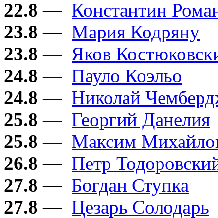
22.8
—
Константин Рома
23.8
—
Мария Кодряну
23.8
—
Яков Костюковск
24.8
—
Пауло Коэльо
24.8
—
Николай Чембер
25.8
—
Георгий Данелия
25.8
—
Максим Михайло
26.8
—
Петр Тодоровски
27.8
—
Богдан Ступка
27.8
—
Цезарь Солодарь