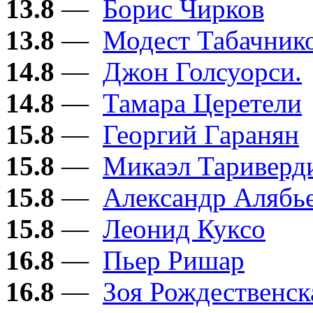
13.8
—
Борис Чирков
13.8
—
Модест Табачник
14.8
—
Джон Голсуорси.
14.8
—
Тамара Церетели
15.8
—
Георгий Гаранян
15.8
—
Микаэл Тариверд
15.8
—
Александр Алябь
15.8
—
Леонид Куксо
16.8
—
Пьер Ришар
16.8
—
Зоя Рождественск