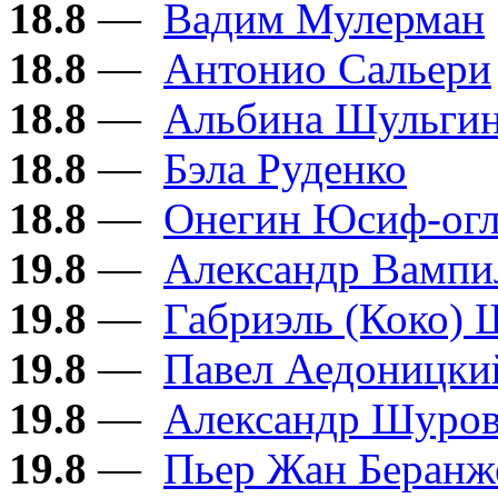
18.8
—
Вадим Мулерман
18.8
—
Антонио Сальери
18.8
—
Альбина Шульги
18.8
—
Бэла Руденко
18.8
—
Онегин Юсиф-ог
19.8
—
Александр Вампи
19.8
—
Габриэль (Коко) 
19.8
—
Павел Аедоницки
19.8
—
Александр Шуро
19.8
—
Пьер Жан Беранж