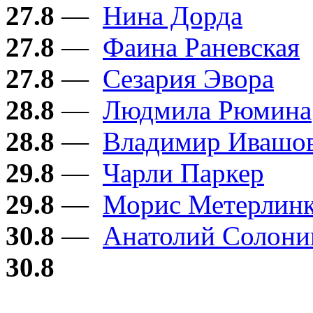
27.8
—
Нина Дорда
27.8
—
Фаина Раневская
27.8
—
Сезария Эвора
28.8
—
Людмила Рюмина
28.8
—
Владимир Ивашо
29.8
—
Чарли Паркер
29.8
—
Морис Метерлин
30.8
—
Анатолий Солон
30.8