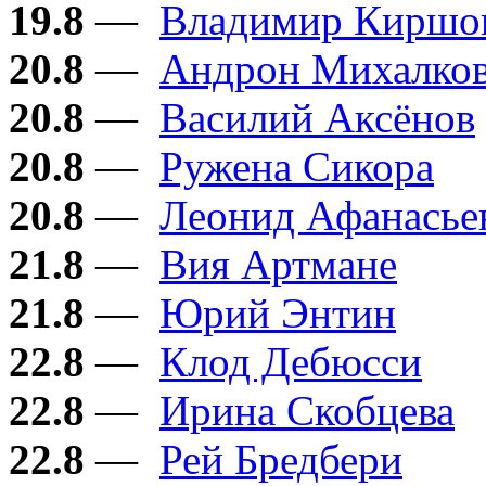
19.8
—
Владимир Киршо
20.8
—
Андрон Михалков
20.8
—
Василий Аксёнов
20.8
—
Ружена Сикора
20.8
—
Леонид Афанасье
21.8
—
Вия Артмане
21.8
—
Юрий Энтин
22.8
—
Клод Дебюсси
22.8
—
Ирина Скобцева
22.8
—
Рей Бредбери