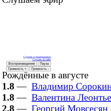
Слушать в проигрывателе
Слушать на сайте
Воспроизведение
Пауза
Громкость +
Громкость -
Рождённые в августе
1.8
—
Владимир Сороки
1.8
—
Валентина Леонтье
2.8
—
Георгий Мовсесян