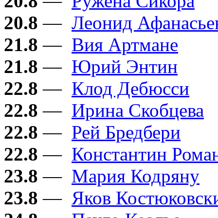
20.8
—
Ружена Сикора
20.8
—
Леонид Афанасье
21.8
—
Вия Артмане
21.8
—
Юрий Энтин
22.8
—
Клод Дебюсси
22.8
—
Ирина Скобцева
22.8
—
Рей Бредбери
22.8
—
Константин Рома
23.8
—
Мария Кодряну
23.8
—
Яков Костюковск