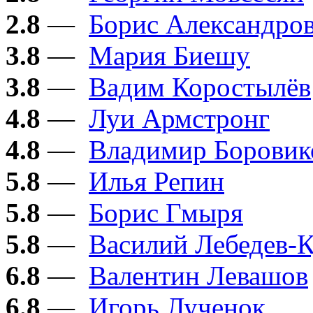
2.8
—
Борис Александро
3.8
—
Мария Биешу
3.8
—
Вадим Коростылёв
4.8
—
Луи Армстронг
4.8
—
Владимир Боровик
5.8
—
Илья Репин
5.8
—
Борис Гмыря
5.8
—
Василий Лебедев-
6.8
—
Валентин Левашов
6.8
—
Игорь Лученок