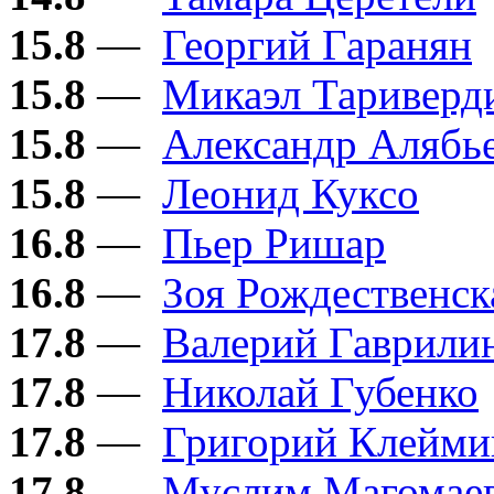
15.8
—
Георгий Гаранян
15.8
—
Микаэл Тариверд
15.8
—
Александр Алябь
15.8
—
Леонид Куксо
16.8
—
Пьер Ришар
16.8
—
Зоя Рождественск
17.8
—
Валерий Гаврили
17.8
—
Николай Губенко
17.8
—
Григорий Клейми
17.8
—
Муслим Магомае