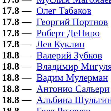
17.8
—
Олег Табаков
17.8
—
Георгий Портнов
17.8
—
Роберт ДеНиро
17.8
—
Лев Куклин
18.8
—
Валерий Зубков
18.8
—
Владимир Мигул
18.8
—
Вадим Мулерман
18.8
—
Антонио Сальери
18.8
—
Альбина Шульги
18.8
—
Бэла Руденко