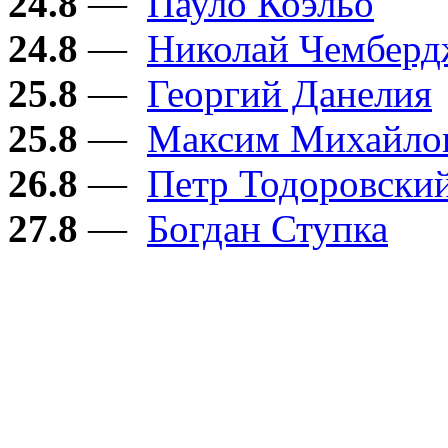
24.8
—
Пауло Коэльо
24.8
—
Николай Чембер
25.8
—
Георгий Данелия
25.8
—
Максим Михайло
26.8
—
Петр Тодоровски
27.8
—
Богдан Ступка