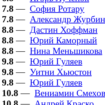
7.8
—
София Ротару
7.8
—
Александр Журби
8.8
—
Дастин Хоффман
8.8
—
Юрий Каморный
8.8
—
Нина Меньшикова
9.8
—
Юрий Гуляев
9.8
—
Уитни Хьюстон
9.8
—
Юрий Гуляев
10.8
—
Вениамин Смехо
10.8
—
Андрей Краско