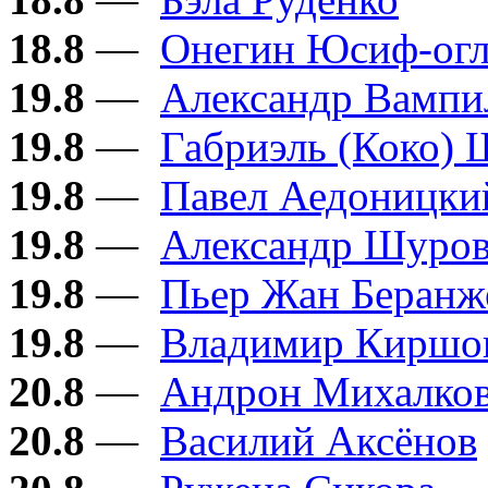
18.8
—
Онегин Юсиф-ог
19.8
—
Александр Вампи
19.8
—
Габриэль (Коко) 
19.8
—
Павел Аедоницки
19.8
—
Александр Шуро
19.8
—
Пьер Жан Беранж
19.8
—
Владимир Киршо
20.8
—
Андрон Михалков
20.8
—
Василий Аксёнов