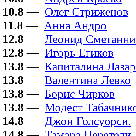
10.8
—
Олег Стриженов
11.8
—
Анна Андро
12.8
—
Леонид Сметанни
12.8
—
Игорь Егиков
13.8
—
Капиталина Лазар
13.8
—
Валентина Левко
13.8
—
Борис Чирков
13.8
—
Модест Табачник
14.8
—
Джон Голсуорси.
14.8
—
Тамара Церетели