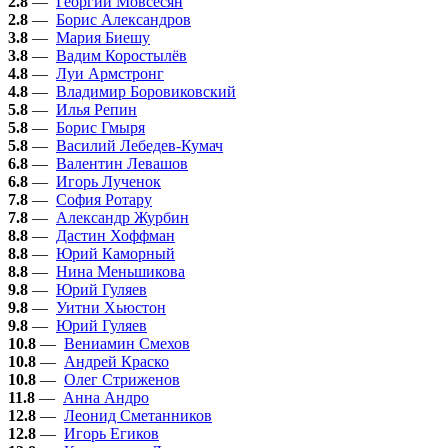
2.8
—
Георгий Мовсесян
2.8
—
Борис Александров
3.8
—
Мария Биешу
3.8
—
Вадим Коростылёв
4.8
—
Луи Армстронг
4.8
—
Владимир Боровиковский
5.8
—
Илья Репин
5.8
—
Борис Гмыря
5.8
—
Василий Лебедев-Кумач
6.8
—
Валентин Левашов
6.8
—
Игорь Лученок
7.8
—
София Ротару
7.8
—
Александр Журбин
8.8
—
Дастин Хоффман
8.8
—
Юрий Каморный
8.8
—
Нина Меньшикова
9.8
—
Юрий Гуляев
9.8
—
Уитни Хьюстон
9.8
—
Юрий Гуляев
10.8
—
Вениамин Смехов
10.8
—
Андрей Краско
10.8
—
Олег Стриженов
11.8
—
Анна Андро
12.8
—
Леонид Сметанников
12.8
—
Игорь Егиков