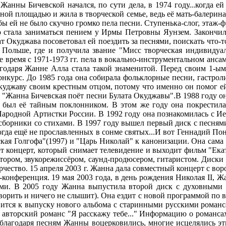
анны Бичевской начался, по сути дела, в 1974 году...когда ей
ой площадью и жила в творческой семье, ведь её мать-балерина.
обы ей не было скучно громко пела песни. Ступенька-слог, этаж-
зно стала заниматься пением у Ирмы Петровны Яунзем. Законч
т Окуджава посоветовал ей поездить за песнями, поискать что-т
 Польше, где и получила звание "Мисс творческая индивидуал
рое время с 1971-1973 гг. пела в вокально-инструментальном ан
агодаря Жанне Алла стала такой знаменитой. Перед своим 1-ым
онкурс. До 1985 года она собирала фольклорные песни, гастрол
Окуджаву своим крестным отцом, потому что именно он помог е
ке "Жанна Бичевская поёт песни Булата Окуджавы".В 1988 году 
был её тайным поклонником. В этом же году она покрестилас
Народной Артистки России. В 1992 году она познакомилась с И
 сборники со стихами. В 1997 году вышел первый диск с песня
гда ещё не прославленных в сонме святых...И вот Геннадий П
кая Голгофа"(1997) и "Царь Николай" к канонизации. Она сама р
аёт концерт, который снимает телевидение и выходит фильм "Ек
итором, звукорежиссёром, саунд-продюсером, гитаристом. Диски
орчество. 15 апреля 2003 г. Жанна дала совместный концерт с 
-конференция. 19 мая 2003 года, в день рождения Николая II, 
ами. В 2005 году Жанна выпустила второй диск с духовными 
оворить и ничего не слышит). Она ездит с новой программой по в
вится к выпуску нового альбома с старинными русскими романс
 и авторский романс "Я расскажу тебе..." Информацию о романсах
благодаря песням Жанны воцерковились, многие исцелялись эти