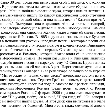
 было 30 лет. Тогда она выпустила свой 1-ый диск с русскими
 В детстве она жила на самом высоком этаже её дома-на пятом,
фраза...Жанна любила вибрацию звука, которая шла от лестницы.
ила музыкальную школу по классу классической шестиструнной
о своё(в Ростовской области она нашла песни "Казачья притча",
ьность". Выступала она в длинном чёрном платье с гитарой,
самбле "Добры молодцы" в дуэте с Юлием Слободкиным. Там она
 конкурсом она спросила Жанну, какие лучше ей спеть песни.
ируя по всей России. В 1985 году она познакомилась с Булатом
й в исполнении русских народных песен. Некоторые песни она
она познакомилась с тульским поэтом и композитором Геннадием
ь и обвенчалась с ним в церкви. С этого времени она стала
еромонахом о. Романом, который благословил её на исполнение
ми Иеромонаха Романа. Не один раз Жанна и Геннадий являлись
ономарёв пишет песни на царскую тему "О Святых Царственных
ассказывала, как ей являлись 3 раза Царственные мученики, и
атеринбургская Голгофа". В её репертуаре большую роль играют
 "Мы-русские" и "Боже, храни своих" полностью состоят из его
воронежским музыкантом Сергеем Гребенниковым, с презентацией
Жанна участвует в крестном ходе в Москве по Красной площади,
песнями Иеромонаха Романа "Белая ночь", который о. Роман
сем городам России. С февраля 2006 года она стала выступать в
ами: "Не уходи, побудь со мною", "Пара гнедых", "Он говорил
 ей помогли найти друзья. И этот диск она выпускает в начале
ми песнями от болезней. Много есть таких случаев. В апреле