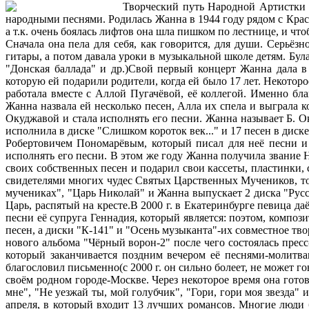
Творческий путь Народной Артистки Ж
народными песнями. Родилась Жанна в 1944 году рядом с Красн
а т.к. очень боялась лифтов она шла пишком по лестнице, и чт
Сначала она пела для себя, как говорится, для души. Серьё
гитары, а потом давала уроки в музыкальной школе детям. Була
"Донская баллада" и др.)Свой первый концерт Жанна дала в
которую ей подарили родители, когда ей было 17 лет. Некото
работала вместе с Аллой Пугачёвой, её коллегой. Именно бл
Жанна назвала ей несколько песен, Алла их спела и выграла к
Окуджавой и стала исполнять его песни. Жанна называет Б. 
исполнила в диске "Слишком короток век..." и 17 песен в дис
Робертовичем Пономарёвым, который писал для неё песни и 
исполнять его песни. В этом же году Жанна получила звание 
своих собственных песен и подарил свои кассеты, пластинки,
свидетелями многих чудес Святых Царственных Мучеников, то
мучениках", "Царь Николай" и Жанна выпускает 2 диска "Русс
Царь, распятый на кресте.В 2000 г. в Екатеринбурге певица д
песни её супруга Геннадия, который является: поэтом, композ
песен, а диски "К-141" и "Осень музыканта"-их совместное тв
нового альбома "Чёрный ворон-2" после чего состоялась пресс
который заканчивается поздним вечером её песнями-молитв
благословил письменно(с 2000 г. он сильно болеет, не может г
своём родном городе-Москве. Через некоторое время она гото
мне", "Не уезжай ты, мой голубчик", "Гори, гори моя звезда"
апреля, в который входит 13 лучших романсов. Многие люди 