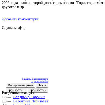
2008 года вышел второй диск с романсами "Гори, гори, моя
другого" и др.
Добавить комментарий
Слушаем эфир
Слушать в проигрывателе
Слушать на сайте
Воспроизведение
Пауза
Громкость +
Громкость -
Рождённые в августе
1.8
—
Владимир Сорокин
1.8
—
Валентина Леонтьева