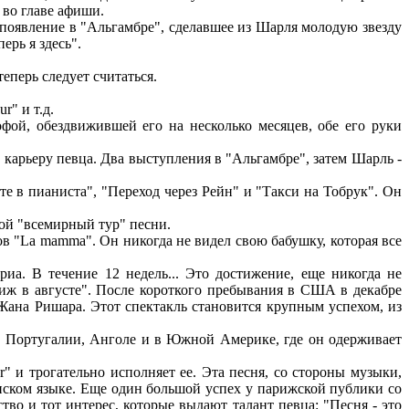
 во главе афиши.
 появление в "Альгамбре", сделавшее из Шарля молодую звезду
ерь я здесь".
еперь следует считаться.
r" и т.д.
офой, обездвижившей его на несколько месяцев, обе его руки
карьеру певца. Два выступления в "Альгамбре", затем Шарль -
е в пианиста", "Переход через Рейн" и "Такси на Тобрук". Он
вой "всемирный тур" песни.
в "La mamma". Он никогда не видел свою бабушку, которая все
а. В течение 12 недель... Это достижение, еще никогда не
иж в августе". После короткого пребывания в США в декабре
Жана Ришара. Этот спектакль становится крупным успехом, из
и, Португалии, Анголе и в Южной Америке, где он одерживает
 и трогательно исполняет ее. Эта песня, со стороны музыки,
янском языке. Еще один большой успех у парижской публики со
тво и тот интерес, которые выдают талант певца: "Песня - это