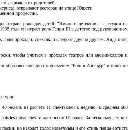
семье армянских родителей.
актриса), открывают ресторан на улице Юшетт.
емейной профессии.
ль играет роли для детей: "Эмиль и детективы" в студии на
935 года он играет роль Генри III в детстве под руководством
 Годы проходят, спектакли следуют друг за другом. Аида поет,
роки, чтобы учиться в проходах театров или мюзик-холлов и
ни образовывают дуэт под именем "Рош и Азнавур" и поют по
о турне.
 40 недель из расчета 11 спектаклей в неделю, в среднем 600
s les dimanches" и дает песни Шевалье. За несколько лет, как
песни, но находят голос незвучным и его стиль певца-артиста