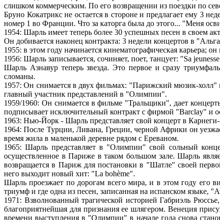
слишком коммерческим. По его возвращении из поездки по сев
Бруно Кокатрикс не остается в стороне и предлагает ему 3 н
номер 1 во Франции. Что за каторга была до этого... "Меня осв
1954: Шарль имеет теперь более 30 успешных песен в своем акт
Он добивается наконец контракта: 3 недели концертов в "Альга
1955: в этом году начинается кинематографическая карьера; он
1956: Шарль записывается, сочиняет, поет, танцует: "Sa jeunesse",
Шарль Азнавур теперь звезда. Это первое и сразу триумфаль
сломаны.
1957: Он снимается в двух фильмах: "Парижский мюзик-холл" 
главный участник представлений в "Олимпии".
1959/1960: Он снимается в фильме "Тральщики", дает концерт
подписывает исключительный контракт с фирмой "Barclay" и о
1963: Нью-Йорк - Шарль представляет свой концерт в Карнеги-
1964: После Турции, Ливана, Греции, черной Африки он уезжа
время жила в маленькой деревне рядом с Ереваном.
1965: Шарль представляет в "Олимпии" свой сольный конце
осуществленное в Париже в таком большом зале. Шарль явля
возвращается в Париж для постановки в "Шатле" своей перво
него выходит новый хит: "La bohème".
Шарль проезжает по дорогам всего мира, и в этом году его 
триумф и где одна из песен, записанная на испанском языке, "A
1971: Взволнованный трагической историей Габриэль Рюссье,
благоприятнейшая для признания ее шлягером. Венеция присуж
времени выступления в "Олимпии" в начале года снова станови