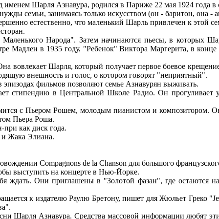
 именем Шарля Азнавура, родился в Париже 22 мая 1924 года в 
ужды семьи, занимаясь только искусством (он - баритон, она - 
вершенно естественно, что маленький Шарль привлечен к этой с
сторан.
 Маленького Народа". Затем начинаются пьесы, в которых Шар
ре Мадлен в 1935 году, "Ребенок" Виктора Маргерита, в конце 1
 Она вовлекает Шарля, который получает первое боевое крещение.
одящую внешность и голос, о котором говорят "неприятный".
 в эпизодах фильмов позволяют семье Азнавурян выживать.
чает стипендию в Центральной Школе Радио. Он прогуливает у
омится с Пьером Рошем, молодым пианистом и композитором. О
том Пьера Роша.
н-при как диск года.
 и Жака Элиана.
провождении Compagnons de la Chanson для большого французског
бы выступить на концерте в Нью-Йорке.
себя ждать. Они приглашены в "Золотой фазан", где остаются на
ается к издателю Раулю Бретону, пишет для Жюльет Греко "Je hai
а".
сни Шарля Азнавура. Средства массовой информации любят эти 