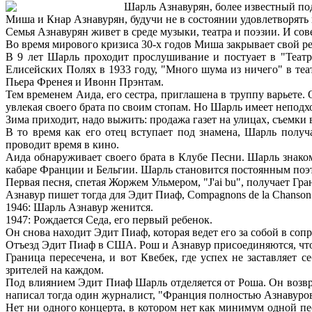
Шарль Азнавурян, более известный под
Миша и Кнар Азнавурян, будучи не в состоянии удовлетворять н
Семья Азнавурян живет в среде музыки, театра и поэзии. И со
Во время мирового кризиса 30-х годов Миша закрывает свой ре
В 9 лет Шарль проходит прослушивание и постуает в "Театр
Елисейских Полях в 1933 году, "Много шума из ничего" в теат
Пьера Френея и Ивонн Прэнтам.
Тем временем Аида, его сестра, приглашена в труппу варьете.
увлекая своего брата по своим стопам. Но Шарль имеет неподх
Зима приходит, надо выжить: продажа газет на улицах, съемки
В то время как его отец вступает под знамена, Шарль полу
проводит время в кино.
Аида обнаруживает своего брата в Клубе Песни. Шарль знак
кабаре Франции и Бельгии. Шарль становится постоянным поэ
Первая песня, спетая Жоржем Ульмером, "J'ai bu", получает Гра
Азнавур пишет тогда для Эдит Пиаф, Compagnons de la Chanson
1946: Шарль Азнавур женится.
1947: Рождается Седа, его первый ребенок.
Он снова находит Эдит Пиаф, которая ведет его за собой в со
Отъезд Эдит Пиаф в США. Рош и Азнавур присоединяются, что
Граница пересечена, и вот Квебек, где успех не заставляет 
зрителей на каждом.
Под влиянием Эдит Пиаф Шарль отделяется от Роша. Он возвращ
написал тогда один журналист, "Франция полностью Азнавуров
Нет ни одного концерта, в котором нет как минимум одной пе