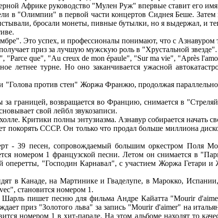
ерной Африке руководство "Мулен Руж" впервые ставит его имя
едели в "Олимпии" в первой части концертов Сиднея Беше. Затем
истывали, бросали монеты, пивные бутылки, но я выдержал, и теп
иве.
мбре". Это успех, и профессионалы понимают, что с Азнавуром т
 получает приз за лучшую мужскую роль в "Хрустальной звезде".
 "Parce que", "Au creux de mon épaule", "Sur ma vie", "Après l'amou
ное летнее турне. Но оно заканчивается ужасной автокатастр
и "Голова против стен" Жоржа Франжю, продолжая параллельно 
ы за границей, возвращается во Францию, снимается в "Стреляйт
сновывает свой лейбл звукозаписи.
холле. Критики полны энтузиазма. Азнавур собирается начать с
ет покорять СССР. Он только что продал больше миллиона диско
рт - 39 песен, сопровождаемый большим оркестром Поля Мори
ется номером 1 французской песни. Летом он снимается в "Пар
й оперетты, "Господин Карнавал", с участием Жоржа Гетари и 
видят в Канаде, на Мартинике и Гваделупе, в Марокко, Испани
vec", становится номером 1.
 Шарль пишет песню для фильма Андре Кайатта "Mourir d'aimer"
дает приз "Золотого льва" за запись "Mourir d'aimer" на италь
тся номером 1 в хит-параде. На этом альбоме находят то качес