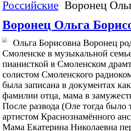
Российские
Воронец Ольг
Воронец Ольга Борис
Ольга Борисовна Воронец
род
Смоленске в музыкальной семье
пианисткой в Смоленском драмте
солистом Смоленского радиоко
была записана в документах ка
фамилии отца, мама в замужест
После развода (Оле тогда было т
артистом Краснознамённого анс
Мама Екатерина Николаевна пер