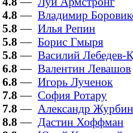
4.8
—
Луи Армстронг
4.8
—
Владимир Боровик
5.8
—
Илья Репин
5.8
—
Борис Гмыря
5.8
—
Василий Лебедев-
6.8
—
Валентин Левашов
6.8
—
Игорь Лученок
7.8
—
София Ротару
7.8
—
Александр Журби
8.8
—
Дастин Хоффман