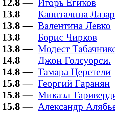
12.8
—
Игорь Егиков
13.8
—
Капиталина Лазар
13.8
—
Валентина Левко
13.8
—
Борис Чирков
13.8
—
Модест Табачник
14.8
—
Джон Голсуорси.
14.8
—
Тамара Церетели
15.8
—
Георгий Гаранян
15.8
—
Микаэл Тариверд
15.8
—
Александр Алябь