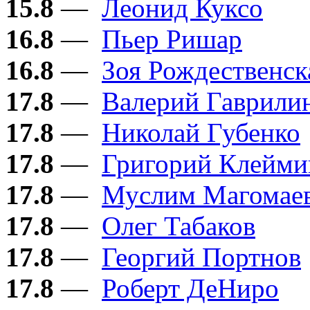
15.8
—
Леонид Куксо
16.8
—
Пьер Ришар
16.8
—
Зоя Рождественск
17.8
—
Валерий Гаврили
17.8
—
Николай Губенко
17.8
—
Григорий Клейми
17.8
—
Муслим Магомае
17.8
—
Олег Табаков
17.8
—
Георгий Портнов
17.8
—
Роберт ДеНиро