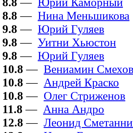
8.8
—
Юрий Каморный
8.8
—
Нина Меньшикова
9.8
—
Юрий Гуляев
9.8
—
Уитни Хьюстон
9.8
—
Юрий Гуляев
10.8
—
Вениамин Смехо
10.8
—
Андрей Краско
10.8
—
Олег Стриженов
11.8
—
Анна Андро
12.8
—
Леонид Сметанни