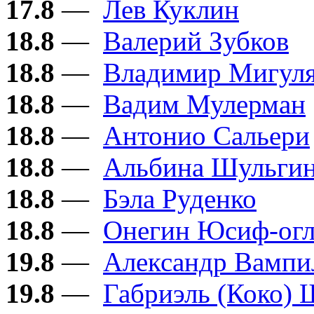
17.8
—
Лев Куклин
18.8
—
Валерий Зубков
18.8
—
Владимир Мигул
18.8
—
Вадим Мулерман
18.8
—
Антонио Сальери
18.8
—
Альбина Шульги
18.8
—
Бэла Руденко
18.8
—
Онегин Юсиф-ог
19.8
—
Александр Вампи
19.8
—
Габриэль (Коко) 