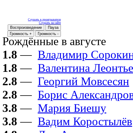
Слушать в проигрывателе
Слушать на сайте
Воспроизведение
Пауза
Громкость +
Громкость -
Рождённые в августе
1.8
—
Владимир Сороки
1.8
—
Валентина Леонтье
2.8
—
Георгий Мовсесян
2.8
—
Борис Александро
3.8
—
Мария Биешу
3.8
—
Вадим Коростылёв