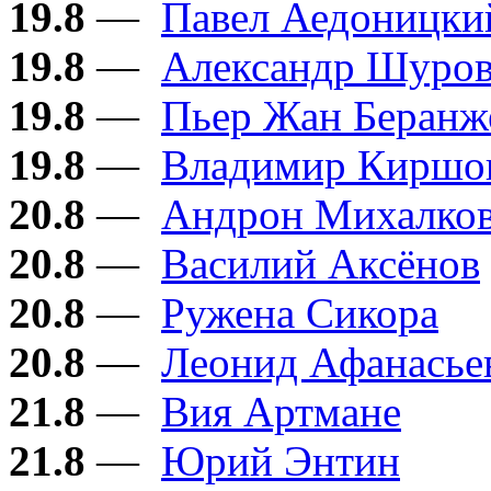
19.8
—
Павел Аедоницки
19.8
—
Александр Шуро
19.8
—
Пьер Жан Беранж
19.8
—
Владимир Киршо
20.8
—
Андрон Михалков
20.8
—
Василий Аксёнов
20.8
—
Ружена Сикора
20.8
—
Леонид Афанасье
21.8
—
Вия Артмане
21.8
—
Юрий Энтин