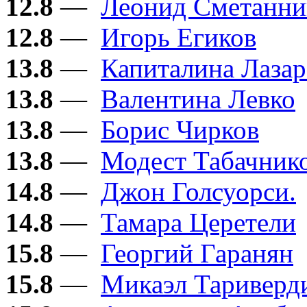
12.8
—
Леонид Сметанни
12.8
—
Игорь Егиков
13.8
—
Капиталина Лазар
13.8
—
Валентина Левко
13.8
—
Борис Чирков
13.8
—
Модест Табачник
14.8
—
Джон Голсуорси.
14.8
—
Тамара Церетели
15.8
—
Георгий Гаранян
15.8
—
Микаэл Тариверд