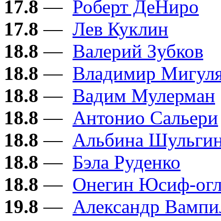
17.8
—
Роберт ДеНиро
17.8
—
Лев Куклин
18.8
—
Валерий Зубков
18.8
—
Владимир Мигул
18.8
—
Вадим Мулерман
18.8
—
Антонио Сальери
18.8
—
Альбина Шульги
18.8
—
Бэла Руденко
18.8
—
Онегин Юсиф-ог
19.8
—
Александр Вампи