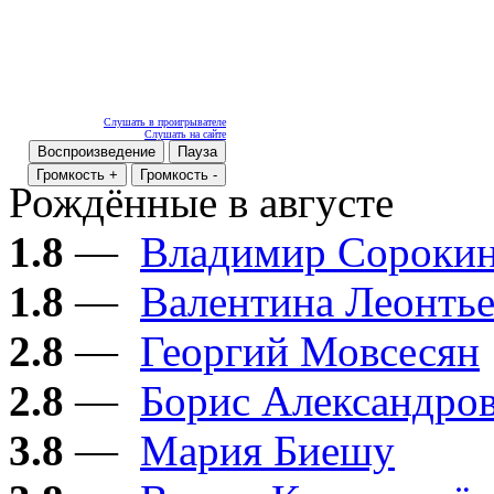
Слушать в проигрывателе
Слушать на сайте
Воспроизведение
Пауза
Громкость +
Громкость -
Рождённые в августе
1.8
—
Владимир Сороки
1.8
—
Валентина Леонтье
2.8
—
Георгий Мовсесян
2.8
—
Борис Александро
3.8
—
Мария Биешу