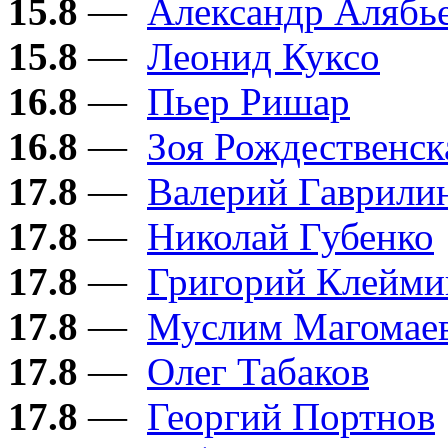
15.8
—
Александр Алябь
15.8
—
Леонид Куксо
16.8
—
Пьер Ришар
16.8
—
Зоя Рождественск
17.8
—
Валерий Гаврили
17.8
—
Николай Губенко
17.8
—
Григорий Клейми
17.8
—
Муслим Магомае
17.8
—
Олег Табаков
17.8
—
Георгий Портнов