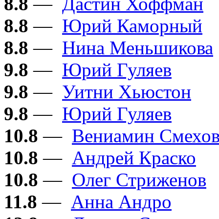
8.8
—
Дастин Хоффман
8.8
—
Юрий Каморный
8.8
—
Нина Меньшикова
9.8
—
Юрий Гуляев
9.8
—
Уитни Хьюстон
9.8
—
Юрий Гуляев
10.8
—
Вениамин Смехо
10.8
—
Андрей Краско
10.8
—
Олег Стриженов
11.8
—
Анна Андро