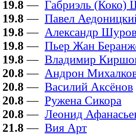
19.8
—
Габриэль (Коко) 
19.8
—
Павел Аедоницки
19.8
—
Александр Шуро
19.8
—
Пьер Жан Беранж
19.8
—
Владимир Киршо
20.8
—
Андрон Михалков
20.8
—
Василий Аксёнов
20.8
—
Ружена Сикора
20.8
—
Леонид Афанасье
21.8
—
Вия Арт