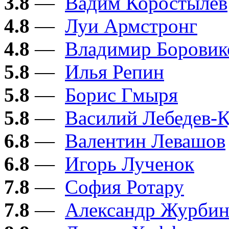
3.8
—
Вадим Коростылёв
4.8
—
Луи Армстронг
4.8
—
Владимир Боровик
5.8
—
Илья Репин
5.8
—
Борис Гмыря
5.8
—
Василий Лебедев-
6.8
—
Валентин Левашов
6.8
—
Игорь Лученок
7.8
—
София Ротару
7.8
—
Александр Журби