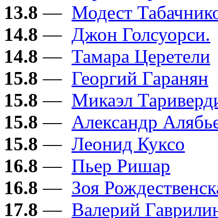
13.8
—
Модест Табачник
14.8
—
Джон Голсуорси.
14.8
—
Тамара Церетели
15.8
—
Георгий Гаранян
15.8
—
Микаэл Тариверд
15.8
—
Александр Алябь
15.8
—
Леонид Куксо
16.8
—
Пьер Ришар
16.8
—
Зоя Рождественск
17.8
—
Валерий Гаврили