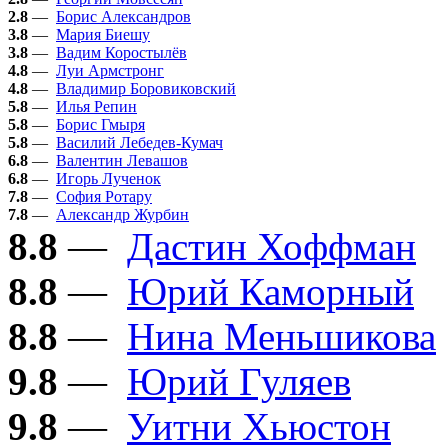
2.8
—
Борис Александров
3.8
—
Мария Биешу
3.8
—
Вадим Коростылёв
4.8
—
Луи Армстронг
4.8
—
Владимир Боровиковский
5.8
—
Илья Репин
5.8
—
Борис Гмыря
5.8
—
Василий Лебедев-Кумач
6.8
—
Валентин Левашов
6.8
—
Игорь Лученок
7.8
—
София Ротару
7.8
—
Александр Журбин
8.8
—
Дастин Хоффман
8.8
—
Юрий Каморный
8.8
—
Нина Меньшикова
9.8
—
Юрий Гуляев
9.8
—
Уитни Хьюстон