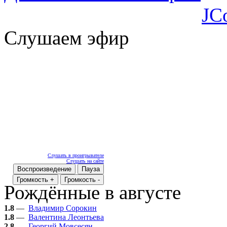
JC
Слушаем эфир
Слушать в проигрывателе
Слушать на сайте
Воспроизведение
Пауза
Громкость +
Громкость -
Рождённые в августе
1.8
—
Владимир Сорокин
1.8
—
Валентина Леонтьева
2.8
—
Георгий Мовсесян