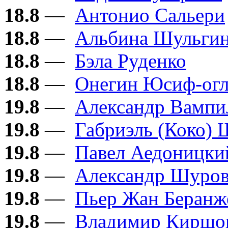
18.8
—
Антонио Сальери
18.8
—
Альбина Шульги
18.8
—
Бэла Руденко
18.8
—
Онегин Юсиф-ог
19.8
—
Александр Вампи
19.8
—
Габриэль (Коко) 
19.8
—
Павел Аедоницки
19.8
—
Александр Шуро
19.8
—
Пьер Жан Беранж
19.8
—
Владимир Киршо