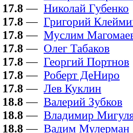
17.8
—
Николай Губенко
17.8
—
Григорий Клейми
17.8
—
Муслим Магомае
17.8
—
Олег Табаков
17.8
—
Георгий Портнов
17.8
—
Роберт ДеНиро
17.8
—
Лев Куклин
18.8
—
Валерий Зубков
18.8
—
Владимир Мигул
18.8
—
Вадим Мулерман