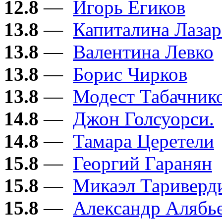
12.8
—
Игорь Егиков
13.8
—
Капиталина Лазар
13.8
—
Валентина Левко
13.8
—
Борис Чирков
13.8
—
Модест Табачник
14.8
—
Джон Голсуорси.
14.8
—
Тамара Церетели
15.8
—
Георгий Гаранян
15.8
—
Микаэл Тариверд
15.8
—
Александр Алябь