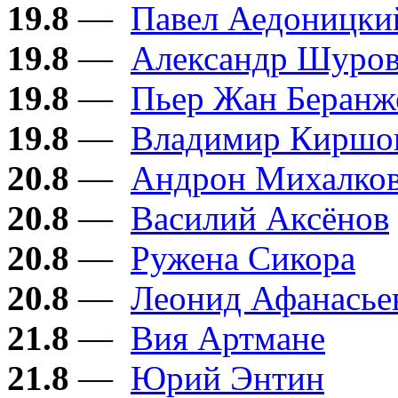
19.8
—
Павел Аедоницки
19.8
—
Александр Шуро
19.8
—
Пьер Жан Беранж
19.8
—
Владимир Киршо
20.8
—
Андрон Михалков
20.8
—
Василий Аксёнов
20.8
—
Ружена Сикора
20.8
—
Леонид Афанасье
21.8
—
Вия Артмане
21.8
—
Юрий Энтин