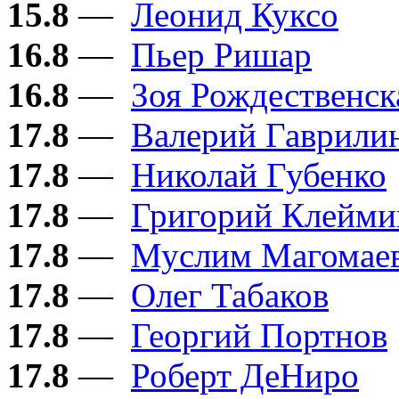
15.8
—
Леонид Куксо
16.8
—
Пьер Ришар
16.8
—
Зоя Рождественск
17.8
—
Валерий Гаврили
17.8
—
Николай Губенко
17.8
—
Григорий Клейми
17.8
—
Муслим Магомае
17.8
—
Олег Табаков
17.8
—
Георгий Портнов
17.8
—
Роберт ДеНиро