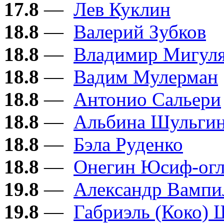
17.8
—
Лев Куклин
18.8
—
Валерий Зубков
18.8
—
Владимир Мигул
18.8
—
Вадим Мулерман
18.8
—
Антонио Сальери
18.8
—
Альбина Шульги
18.8
—
Бэла Руденко
18.8
—
Онегин Юсиф-ог
19.8
—
Александр Вампи
19.8
—
Габриэль (Коко) 