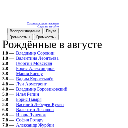
Слушать в проигрывателе
Слушать на сайте
Воспроизведение
Пауза
Громкость +
Громкость -
Рождённые в августе
1.8
—
Владимир Сорокин
1.8
—
Валентина Леонтьева
2.8
—
Георгий Мовсесян
2.8
—
Борис Александров
3.8
—
Мария Биешу
3.8
—
Вадим Коростылёв
4.8
—
Луи Армстронг
4.8
—
Владимир Боровиковский
5.8
—
Илья Репин
5.8
—
Борис Гмыря
5.8
—
Василий Лебедев-Кумач
6.8
—
Валентин Левашов
6.8
—
Игорь Лученок
7.8
—
София Ротару
7.8
—
Александр Журбин