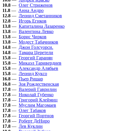
10.8
—
Олег Стриженов
11.8
—
Анна Андро
12.8
—
Леонид Сметанников
12.8
—
Игорь Егиков
13.8
—
Капиталина Лазаренко
13.8
—
Валентина Левко
13.8
—
Борис Чирков
13.8
—
Модест Табачников
14.8
—
Джон Голсуорси.
14.8
—
Тамара Церетели
15.8
—
Георгий Гаранян
15.8
—
Микаэл Таривердиев
15.8
—
Александр Алябьев
15.8
—
Леонид Куксо
16.8
—
Пьер Ришар
16.8
—
Зоя Рождественская
17.8
—
Валерий Гаврилин
17.8
—
Николай Губенко
17.8
—
Григорий Клеймиц
17.8
—
Муслим Магомаев
17.8
—
Олег Табаков
17.8
—
Георгий Портнов
17.8
—
Роберт ДеНиро
17.8
—
Лев Куклин