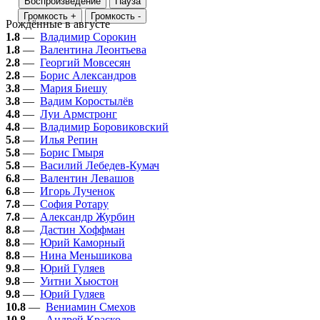
Воспроизведение
Пауза
Громкость +
Громкость -
Рождённые в августе
1.8
—
Владимир Сорокин
1.8
—
Валентина Леонтьева
2.8
—
Георгий Мовсесян
2.8
—
Борис Александров
3.8
—
Мария Биешу
3.8
—
Вадим Коростылёв
4.8
—
Луи Армстронг
4.8
—
Владимир Боровиковский
5.8
—
Илья Репин
5.8
—
Борис Гмыря
5.8
—
Василий Лебедев-Кумач
6.8
—
Валентин Левашов
6.8
—
Игорь Лученок
7.8
—
София Ротару
7.8
—
Александр Журбин
8.8
—
Дастин Хоффман
8.8
—
Юрий Каморный
8.8
—
Нина Меньшикова
9.8
—
Юрий Гуляев
9.8
—
Уитни Хьюстон
9.8
—
Юрий Гуляев
10.8
—
Вениамин Смехов
10.8
—
Андрей Краско