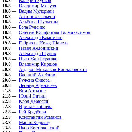
18.8
—
Валерий Зубков
18.8
—
Владимир Мигуля
18.8
—
Вадим Мулерман
18.8
—
Антонио Сальери
18.8
—
Альбина Шульгина
18.8
—
Бэла Руденко
18.8
—
Онегин Юсиф-оглы Гаджикасимов
19.8
—
Александр Вампилов
19.8
—
Габриэль (Коко) Шанель
19.8
—
Павел Аедоницкий
19.8
—
Александр Шуров
19.8
—
Пьер Жан Беранже
19.8
—
Владимир Киршон
20.8
—
Андрон Михалков-Кончаловский
20.8
—
Василий Аксёнов
20.8
—
Ружена Сикора
20.8
—
Леонид Афанасьев
21.8
—
Вия Артмане
21.8
—
Юрий Энтин
22.8
—
Клод Дебюсси
22.8
—
Ирина Скобцева
22.8
—
Рей Бредбери
22.8
—
Константин Романов
23.8
—
Мария Кодряну
23.8
—
Яков Костюковский