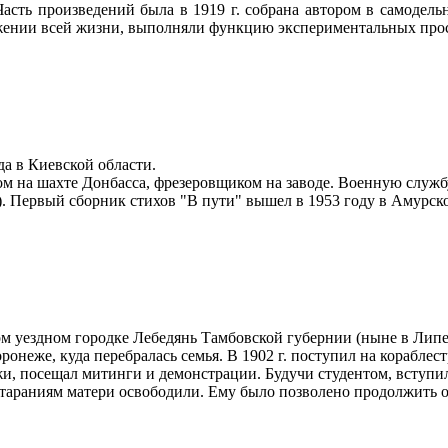
. Часть произведений была в 1919 г. собрана автором в самоде
яжении всей жизни, выполняли функцию экспериментальных про
а в Киевской области.
ом на шахте Донбасса, фрезеровщиком на заводе. Военную служ
). Первый сборник стихов "В пути" вышел в 1953 году в Амурск
шом уездном городке Лебедянь Тамбовской губернии (ныне в Лип
онеже, куда перебралась семья. В 1902 г. поступил на кораблес
жи, посещал митинги и демонстрации. Будучи студентом, вступи
 стараниям матери освободили. Ему было позволено продолжить 