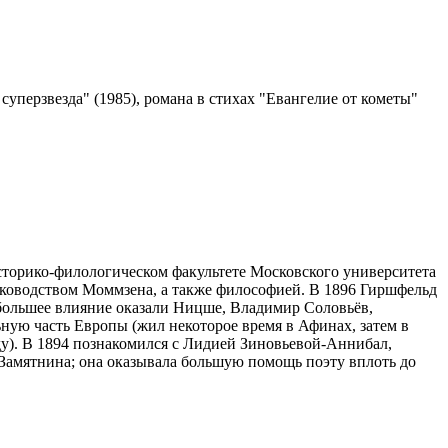
суперзвезда" (1985), романа в стихах "Евангелие от кометы"
сторико-филологическом факультете Московского университета
 руководством Моммзена, а также философией. В 1896 Гиршфельд
ибольшее влияние оказали Ницше, Владимир Соловьёв,
ную часть Европы (жил некоторое время в Афинах, затем в
ду). В 1894 познакомился с Лидией Зиновьевой-Аннибал,
 Замятнина; она оказывала большую помощь поэту вплоть до