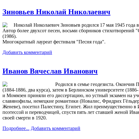
Зиновьев Николай Николаевич
Николай Николаевич Зиновьев родился 17 мая 1945 года 
Автор более двухсот песен, восьми сборников стихотворений "С
(1986).
Многократный лауреат фестиваля "Песня года".
Добавить комментарий
Иванов Вячеслав Иванович
Родился в семье геодезиста. Окончив
(1884-1886, два курса), затем в Берлинском университете (18
и Моммзен приняли его диссертацию, но устный экзамен на у
славянофилы, немецкие романтики (Новалис, Фридрих Гёльдерл
Женеве), посетил Палестину, Египет. Жил преимущественно в 
поэтессой и переводчицей, спустя пять лет ставшей женой Ива
своей смерти в 1920.
Подробнее...
Добавить комментарий