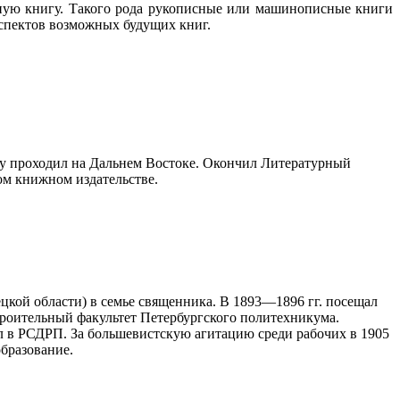
льную книгу. Такого рода рукописные или машинописные книги
спектов возможных будущих книг.
бу проходил на Дальнем Востоке. Окончил Литературный
ом книжном издательстве.
ецкой области) в семье священника. В 1893—1896 гг. посещал
троительный факультет Петербургского политехникума.
л в РСДРП. За большевистскую агитацию среди рабочих в 1905
образование.