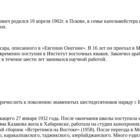
ич родился 19 апреля 1902г. в Пскове, в семье капельмейстера
он.
ара, описанного в «Евгении Онегине». В 16 лет он приехал в М
временно поступив в Институт восточных языков. Закончил араб
 в течение шести лет занимался научной работой.
причислить к поколению знаменитых шестидесятников наряду с 
жащего 27 января 1932 года. После окончания школы поступила 
мма Казакова жила в Хабаровске, работала на студии кинохроник
й сборник «Встретимся на Востоке» (1958). После переезда в М
го, каракалпакского, таджикского, азербайджанского. Много езди