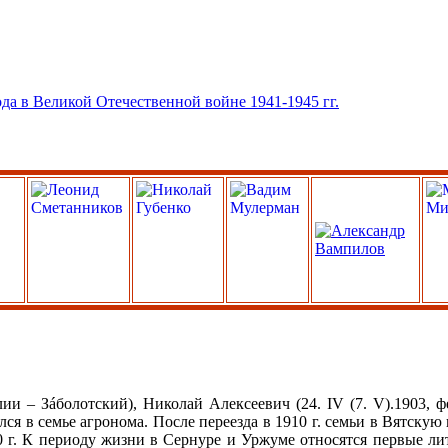
 Зáболотский), Николай Алексеевич (24. IV (7. V).1903, фер
лся в семье агронома. После переезда в 1910 г. семьи в Вятскую
20 г. К периоду жизни в Сернуре и Уржуме относятся первые л