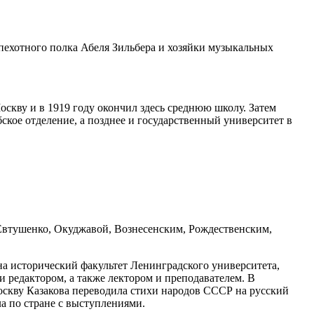
 пехотного полка Абеля Зильбера и хозяйки музыкальных
оскву и в 1919 году окончил здесь среднюю школу. Затем
ское отделение, а позднее и государственный университет в
Евтушенко, Окуджавой, Вознесенским, Рождественским,
на исторический факультет Ленинградского университета,
и редактором, а также лектором и преподавателем. В
оскву Казакова переводила стихи народов СССР на русский
ла по стране с выступлениями.