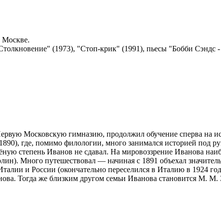
в Москве.
толкновение" (1973), "Стоп-крик" (1991), пьесы "Бобби Сэндс - 
 Первую Московскую гимназию, продолжил обучение сперва на и
86-1890), где, помимо филологии, много занимался историей под
чёную степень Иванов не сдавал. На мировоззрение Иванова на
ин). Много путешествовал — начиная с 1891 объехал значитель
Италии и России (окончательно переселился в Италию в 1924 го
нова. Тогда же близким другом семьи Иванова становится М. М.