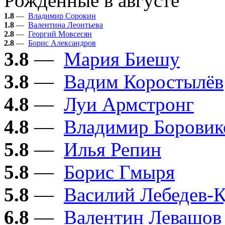
Рождённые в августе
1.8
—
Владимир Сорокин
1.8
—
Валентина Леонтьева
2.8
—
Георгий Мовсесян
2.8
—
Борис Александров
3.8
—
Мария Биешу
3.8
—
Вадим Коростылёв
4.8
—
Луи Армстронг
4.8
—
Владимир Боровик
5.8
—
Илья Репин
5.8
—
Борис Гмыря
5.8
—
Василий Лебедев-
6.8
—
Валентин Левашов