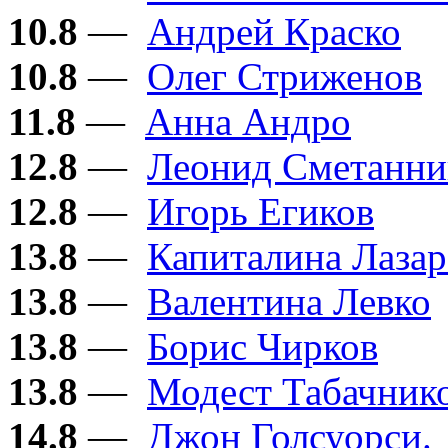
10.8
—
Андрей Краско
10.8
—
Олег Стриженов
11.8
—
Анна Андро
12.8
—
Леонид Сметанни
12.8
—
Игорь Егиков
13.8
—
Капиталина Лазар
13.8
—
Валентина Левко
13.8
—
Борис Чирков
13.8
—
Модест Табачник
14.8
—
Джон Голсуорси.