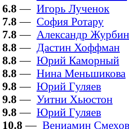
6.8
—
Игорь Лученок
7.8
—
София Ротару
7.8
—
Александр Журби
8.8
—
Дастин Хоффман
8.8
—
Юрий Каморный
8.8
—
Нина Меньшикова
9.8
—
Юрий Гуляев
9.8
—
Уитни Хьюстон
9.8
—
Юрий Гуляев
10.8
—
Вениамин Смехо