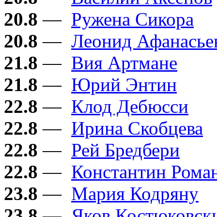
20.8
—
Ружена Сикора
20.8
—
Леонид Афанасье
21.8
—
Вия Артмане
21.8
—
Юрий Энтин
22.8
—
Клод Дебюсси
22.8
—
Ирина Скобцева
22.8
—
Рей Бредбери
22.8
—
Константин Рома
23.8
—
Мария Кодряну
23.8
—
Яков Костюковск