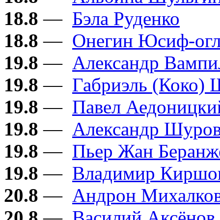
18.8
—
Бэла Руденко
18.8
—
Онегин Юсиф-ог
19.8
—
Александр Вампи
19.8
—
Габриэль (Коко) 
19.8
—
Павел Аедоницки
19.8
—
Александр Шуро
19.8
—
Пьер Жан Беранж
19.8
—
Владимир Киршо
20.8
—
Андрон Михалков
20.8
—
Василий Аксёнов