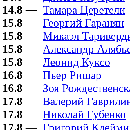
14.8
—
Тамара Церетели
15.8
—
Георгий Гаранян
15.8
—
Микаэл Тариверд
15.8
—
Александр Алябь
15.8
—
Леонид Куксо
16.8
—
Пьер Ришар
16.8
—
Зоя Рождественск
17.8
—
Валерий Гаврили
17.8
—
Николай Губенко
17.8
—
Григорий Клейми