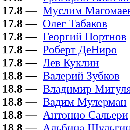
17.8
—
Муслим Магомае
17.8
—
Олег Табаков
17.8
—
Георгий Портнов
17.8
—
Роберт ДеНиро
17.8
—
Лев Куклин
18.8
—
Валерий Зубков
18.8
—
Владимир Мигул
18.8
—
Вадим Мулерман
18.8
—
Антонио Сальери
18.8
—
Альбина Шульги