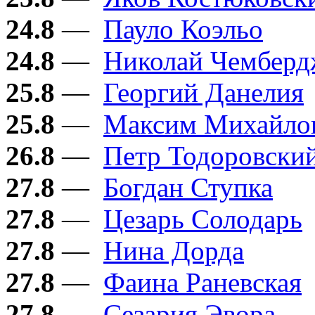
24.8
—
Пауло Коэльо
24.8
—
Николай Чембер
25.8
—
Георгий Данелия
25.8
—
Максим Михайло
26.8
—
Петр Тодоровски
27.8
—
Богдан Ступка
27.8
—
Цезарь Солодарь
27.8
—
Нина Дорда
27.8
—
Фаина Раневская
27.8
—
Сезария Эвора