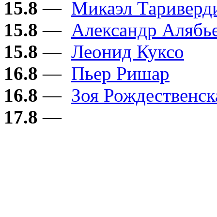
15.8
—
Микаэл Тариверд
15.8
—
Александр Алябь
15.8
—
Леонид Куксо
16.8
—
Пьер Ришар
16.8
—
Зоя Рождественск
17.8
—