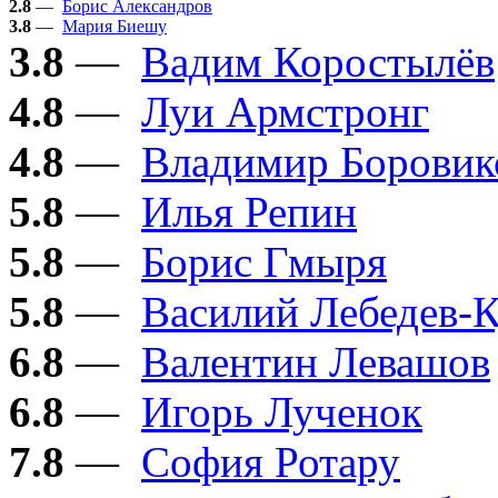
2.8
—
Борис Александров
3.8
—
Мария Биешу
3.8
—
Вадим Коростылёв
4.8
—
Луи Армстронг
4.8
—
Владимир Боровик
5.8
—
Илья Репин
5.8
—
Борис Гмыря
5.8
—
Василий Лебедев-
6.8
—
Валентин Левашов
6.8
—
Игорь Лученок
7.8
—
София Ротару