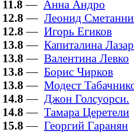
11.8
—
Анна Андро
12.8
—
Леонид Сметанни
12.8
—
Игорь Егиков
13.8
—
Капиталина Лазар
13.8
—
Валентина Левко
13.8
—
Борис Чирков
13.8
—
Модест Табачник
14.8
—
Джон Голсуорси.
14.8
—
Тамара Церетели
15.8
—
Георгий Гаранян