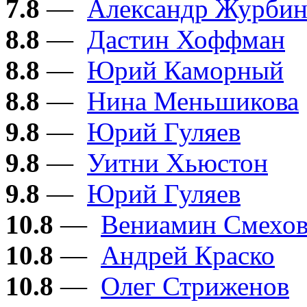
7.8
—
Александр Журби
8.8
—
Дастин Хоффман
8.8
—
Юрий Каморный
8.8
—
Нина Меньшикова
9.8
—
Юрий Гуляев
9.8
—
Уитни Хьюстон
9.8
—
Юрий Гуляев
10.8
—
Вениамин Смехо
10.8
—
Андрей Краско
10.8
—
Олег Стриженов